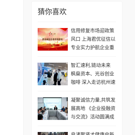
猜你喜欢
信用修复市场迎政策
风口 上海君优征信以
专业实力护航企业重
塑信用价值
智汇速利,链动未来
枫燊资本、光谷创业
咖啡 深入走访杭州速
利科技有限公司
凝聚诚信力量,共筑发
展高地 《企业投融资
与交流》活动圆满成
功
良渚聚贤才健康启新