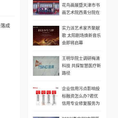
花鸟画展暨天津市书
画艺术院西青分院在
大寺落成
寺落成
实力派艺术家齐聚献
歌 太阳剧场焕新音乐
会即将启幕
王明华院士调研梅清
科技 共探智慧医疗新
路径
企业信用污点影响投
标融资怎么办?君优
信用专业修复服务为
您解忧