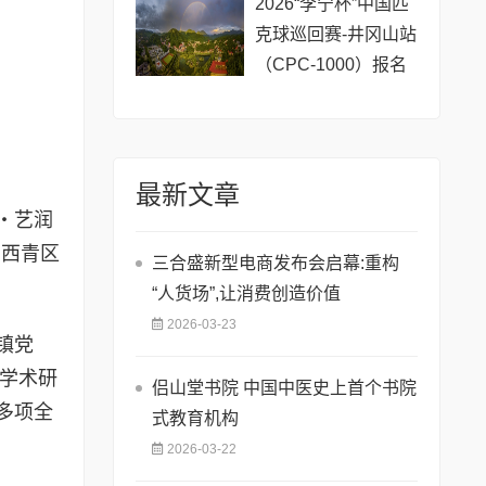
2026“李宁杯”中国匹
克球巡回赛-井冈山站
（CPC-1000）报名
开启！
最新文章
・艺润
在西青区
三合盛新型电商发布会启幕:重构
“人货场”,让消费创造价值
2026-03-23
镇党
集学术研
侣山堂书院 中国中医史上首个书院
多项全
式教育机构
2026-03-22