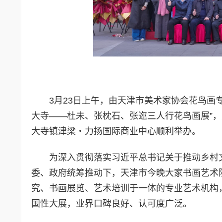
3月23日上午，由天津市美术家协会花鸟画
大寺——杜未、张枕石、张迩三人行花鸟画展”
大寺镇津梁・力扬国际商业中心顺利举办。
为深入贯彻落实习近平总书记关于推动乡村
委、政府统筹推动下，天津市今晚大家书画艺术院
究、书画展览、艺术培训于一体的专业艺术机构
国性大展，业界口碑良好、认可度广泛。