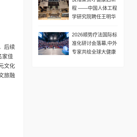
程 ——中国人体工程
学研究院聘任王明华
院士
​2026顺势疗法国际标
准化研讨会落幕,中外
。后续
专家共绘全球大健康
名家佳
新蓝图
元文化
文旅融