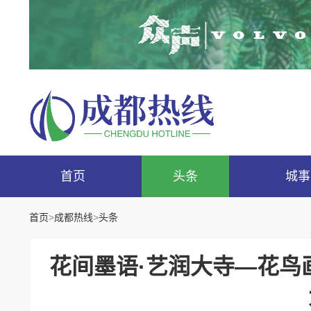
首页
头条
城事
首页
>
成都热线
>
头条
花间墨语·艺润大寺—花鸟