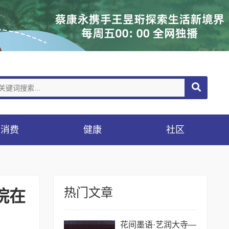
消费
健康
社区
热门文章
院在
花间墨语·艺润大寺—