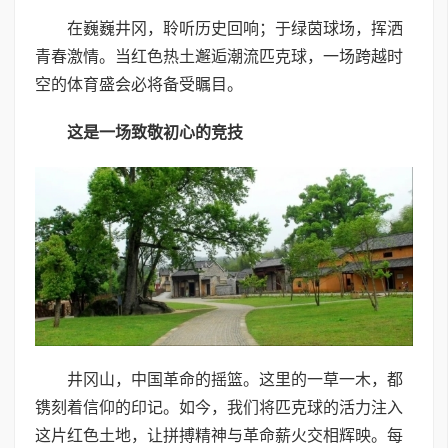
在巍巍井冈，聆听历史回响；于绿茵球场，挥洒
青春激情。当红色热土邂逅潮流匹克球，一场跨越时
空的体育盛会必将备受瞩目。
这是一场致敬初心的竞技
井冈山，中国革命的摇篮。这里的一草一木，都
镌刻着信仰的印记。如今，我们将匹克球的活力注入
这片红色土地，让拼搏精神与革命薪火交相辉映。每