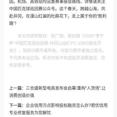
因。机场、高铁站均设置赛事接驳路线，详情请关注
中国匹克球巡回赛公众号。这个春天，跨越山海，共
赴井冈，在漫山红遍的杜鹃花下，走上属于你的“胜利
路”！
本文内容转载自：商广网，原标题《2026"李宁
杯"中国匹克球巡回赛-井冈山站(CPC-1000)报名开
启!》，版权归原作者所有，内容为原作者独立观点，
不代表本站立场。所涉内容不构成投资消费建议，仅
供读者参考。
上一篇：
三合盛新型电商发布会启幕:重构“人货场”,让
消费创造价值
下一篇：
企业信用污点影响投标融资怎么办?君优信用
专业修复服务为您解忧