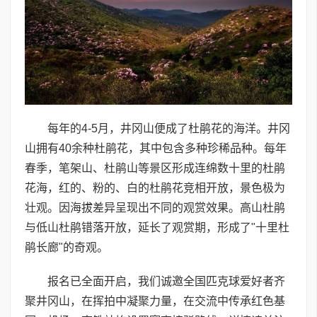
每年的4-5月，井冈山便成了杜鹃花的海洋。井冈
山拥有40余种杜鹃花，其中包含多种珍稀品种。每年
春季，笔架山、杜鹃山等景区形成连绵数十里的杜鹃
花海，红的、粉的、白的杜鹃花竞相开放，景色极为
壮观。因海拔差异呈现出不同的观赏效果。高山杜鹃
与低山杜鹃错落开放，延长了观赏期，形成了"十里杜
鹃长廊"的奇观。
报名已全面开启，我们诚邀全国匹克球爱好者齐
聚井冈山，在挥拍中凝聚力量，在交流中传承红色基