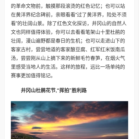
的革命文物前，触摸那段滚烫的红色记忆；也可以站
在黄洋界纪念碑前，亲眼看看“过了黄洋界，险处不须
看”的壮阔山景。除了红色文化探访，井冈山的自然人
文也同样值得体验，你可以去看看笔架山十里杜鹃的
壮阔，漫山遍野都是春日的生机；也可以走进山下的
客家古村，尝尝地道的客家酿豆腐、红军红米饭南瓜
汤，尝尝刚从山上摘下来的新鲜毛竹春笋，在烟火气
里感受当地人的生活。这样的旅程，远比一场单纯的
赛事更加值得铭记。
井冈山杜鹃花节,“挥拍”胜利路