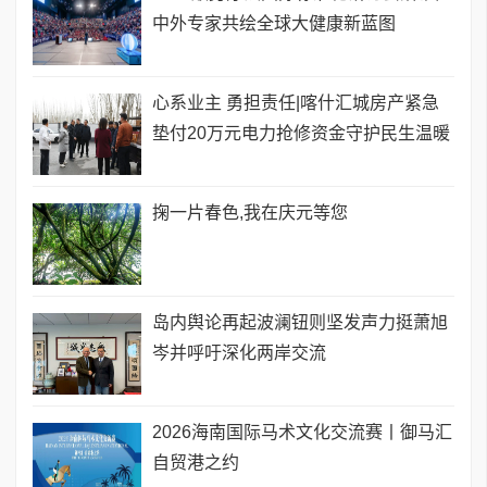
中外专家共绘全球大健康新蓝图
心系业主 勇担责任|喀什汇城房产紧急
垫付20万元电力抢修资金守护民生温暖
掬一片春色,我在庆元等您
岛内舆论再起波澜钮则坚发声力挺萧旭
岑并呼吁深化两岸交流
2026海南国际马术文化交流赛丨御马汇
自贸港之约