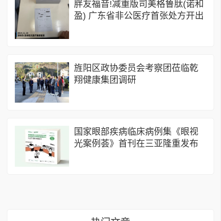
胖友福音!减重版司美格鲁肽(诺和
盈) 广东省非公医疗首张处方开出
旌阳区政协委员会考察团莅临乾
翔健康集团调研
国家眼部疾病临床病例集《眼视
光案例荟》首刊在三亚隆重发布