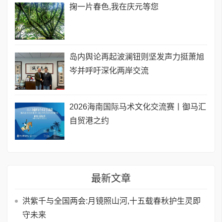
掬一片春色,我在庆元等您
岛内舆论再起波澜钮则坚发声力挺萧旭
岑并呼吁深化两岸交流
2026海南国际马术文化交流赛丨御马汇
自贸港之约
最新文章
洪紫千与全国两会:月镜照山河,十五载春秋护生灵即
守未来