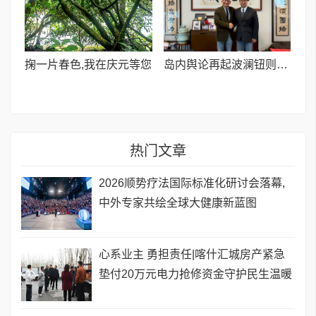
掬一片春色,我在庆元等您
岛内舆论再起波澜钮则坚发声力挺萧旭岑并呼吁深化两岸交流
热门文章
​2026顺势疗法国际标准化研讨会落幕,
中外专家共绘全球大健康新蓝图
心系业主 勇担责任|喀什汇城房产紧急
垫付20万元电力抢修资金守护民生温暖