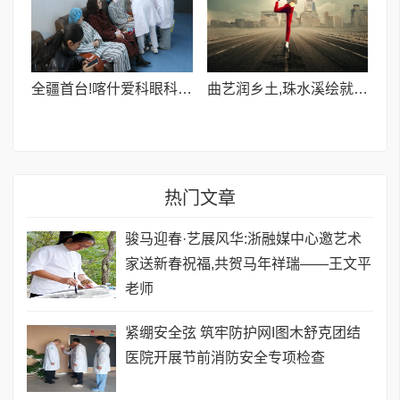
全疆首台!喀什爱科眼科CLEAR超清全飞激光设备投入使用
曲艺润乡土,珠水溪绘就新春文化画卷
热门文章
骏马迎春·艺展风华:浙融媒中心邀艺术
家送新春祝福,共贺马年祥瑞——王文平
老师
紧绷安全弦 筑牢防护网I图木舒克团结
医院开展节前消防安全专项检查