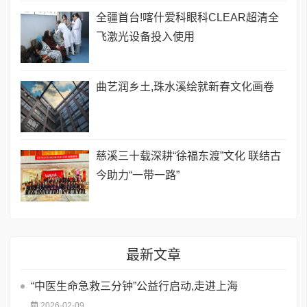
全疆首台!喀什爱科眼科CLEAR超清全
飞激光设备投入使用
曲艺润乡土,珠水溪绘就新春文化画卷
慈溪三十载深耕“徐福东渡”文化 联结古
今助力“一带一路”
最新文章
“中医生命急救三分钟”公益行启动,走进上海
2026-02-09