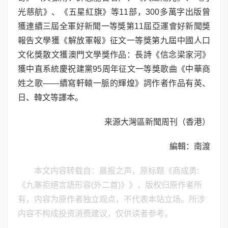
光慈航》、《五星紅旗》等11部，300多萬字出版曾
獲連續三屆全軍好新聞一等獎第11屆亞運會好新聞獎
報告文學獲《解放軍報》征文一等獎第九屆中國人口
文化獎散文獲澳門文學獎作品：長詩《信念梁家河》
獲中直系統慶祝建黨95周年征文一等獎歌曲《中華商
姓之歌——續寫軒轅一脈的輝煌》詞作者作品有英、
日、韓文等譯本。
来源大灣區新聞周刊（香港）
編輯：南渡
本文内容转载自：晨报之声，原标题《商成勇:
《九寨拒絕言語形容(外二首)》》，版权归原作者所
有，内容为原作者独立观点，不代表本站立场。所涉
内容不构成投资消费建议，仅供读者参考。