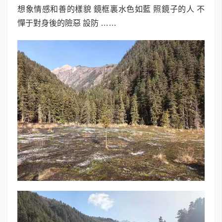
想象情感和善的樣貌 鏡框裏水色如藍 照鏡子的人 不
憚于對身後的險惡 設防 ……