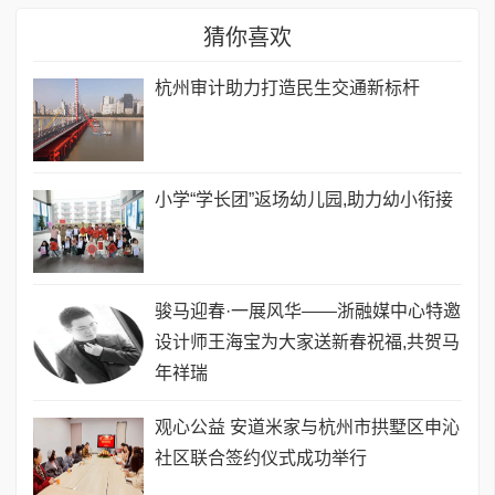
猜你喜欢
​杭州审计助力打造民生交通新标杆
小学“学长团”返场幼儿园,助力幼小衔接
骏马迎春·一展风华——浙融媒中心特邀
设计师王海宝为大家送新春祝福,共贺马
年祥瑞
观心公益 安道米家与杭州市拱墅区申沁
社区联合签约仪式成功举行