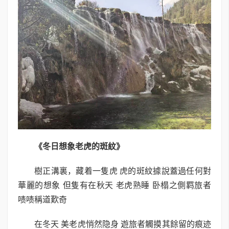
《冬日想象老虎的斑紋》
樹正溝裏，藏着一隻虎 虎的斑紋據說蓋過任何對
華麗的想象 但隻有在秋天 老虎熟睡 卧榻之側羁旅者
啧啧稱道歎奇
在冬天 美老虎悄然隐身 遊旅者觸摸其餘留的痕迹