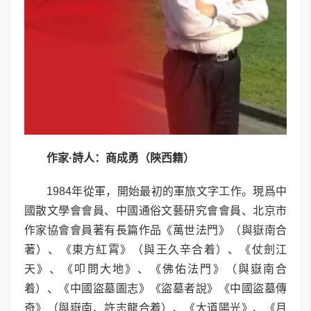
作家
·
詩人：商成勇（陝西籍）
1984年從軍，開始最初的軍旅文字工作。現爲中
國散文學會會員、中國通俗文藝研究會會員、北京市
作家協會會員著有長篇作品《萬世法門》（與嶽南合
著）、《東方紅霄》（與王久辛合着）、《仗劍江
天》、《叩問大地》、《佛佑法門》（與嶽南合
着）、《中國盜墓圖志》《盜墓者說》《中國盜墓傳
奇》（與嶽南、許志龍合着）、《大道陽光》、《月