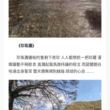
《珍珠灘》
珍珠灘優裕的隻剩下奇珍 人人都想抓一把珍藏 漫
眼躍動不稍歇息 直濺起風馬旗持誦的經言 而諾爾朗白
哈達出身聖潔 整天價無規則線描 颉颃的心态 ……