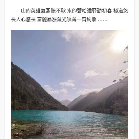
山的英雄氣蒸騰不歇 水的碧哈達驿動初春 棧道悠
長人心悠長 富麗暴漲藏光噴薄一齊絢爛 ……