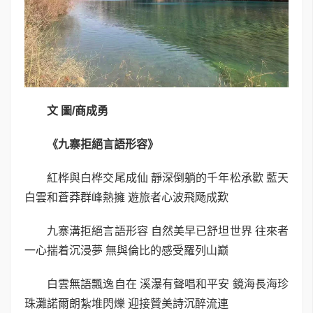
文 圖
/
商成勇
《九寨拒絕言語形容》
紅桦與白桦交尾成仙 靜深倒躺的千年松承歡 藍天
白雲和蒼莽群峰熱擁 遊旅者心波飛飏成歎
九寨溝拒絕言語形容 自然美早已舒坦世界 往來者
一心揣着沉浸夢 無與倫比的感受羅列山巅
白雲無語飄逸自在 溪瀑有聲唱和平安 鏡海長海珍
珠灘諾爾朗紮堆閃爍 迎接贊美詩沉醉流連