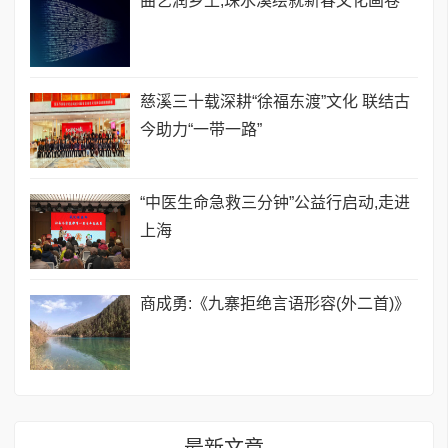
曲艺润乡土,珠水溪绘就新春文化画卷
慈溪三十载深耕“徐福东渡”文化 联结古
今助力“一带一路”
“中医生命急救三分钟”公益行启动,走进
上海
商成勇:《九寨拒绝言语形容(外二首)》
最新文章