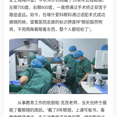
女士难掩兴奋。今年38岁的她戴了10余年近视眼镜，
左眼700度、右眼600度，一直想通过手术矫正却苦于
路途遥远。如今，在喀什爱科眼科通过适配术式成功
摘镜的她，望着医院走廊的标识牌直呼“眼前豁然明
亮，不用再眯着眼看东西，整个人都轻松了”。
从事教育工作的依丽帕·克孜老师，当天也终于摆
脱了戴眼镜的困扰。“戴了8年眼镜，上课写板书、看