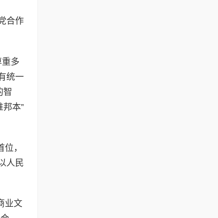
党合作
尊重多
有统一
的智
邦本”
首位，
以人民
商业文