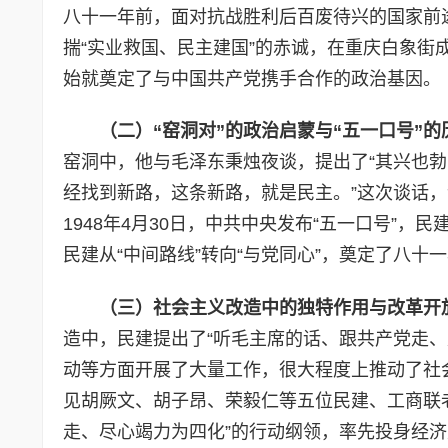
八十一年前，面对抗战胜利后百废待兴的国家前
揣“实业救国、民主建国”的赤诚，在重庆白象
始就奠定了与中国共产党携手合作的政治基因。
（
二）
“窑洞对”的政治启蒙与“五一口号”
窑洞中，他与毛泽东秉烛夜谈，提出了“其兴也勃
经找到新路，这条新路，就是民主。”这次谈话
1948年4月30日，中共中央发布“五一口号”
民建从“中间路线”转向“与党同心”，奠定了八十
（
三）
社会主义改造中的独特作用与改革开
造中，民建提出了“听毛主席的话、跟共产党走
动等方面开展了大量工作，很大程度上推动了社会
见胡厥文、胡子昂、荣毅仁等五位民建、工商联老
走、尽心竭力为四化”的行动纲领，率先投身经济