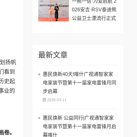
一熊一信·为爱启航 2
026安吉·RSV泰迪熊
公益卫士漂流行正式
启动
最新文章
规划扬帆
们看到
惠民焕新40天!喀什广视通智家家
历史起
电家装节暨第十一届家电雷锋月同
事业的
步启幕
2026-03-11
惠民焕新 公益同行|广视通智家家
电家装节暨第十一届家电雷锋月启
画卷。
幕喀什