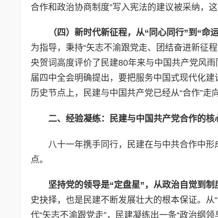
合作和政治协商制度”写入宪法的建议被采纳，
（
四）
新时代新征程
，
从“同心同行”到“命
为指导，秉持“矢志不渝跟党走、团结奋进新征程”
央贺词高度评价了民建80年来与中国共产党风雨
届四中全会明确提出，要把服务中国式现代化建
历史节点上，民建与中国共产党已经从“合作”走向
二、经验凝练：民建与中国共产党合作的核
八十一年携手同行，民建在与中共合作中形
点。
坚持党的领导是“定盘星”
，
从政治自觉到制
史抉择，也是民建不断发展壮大的根本保证。从“听
代“矢志不渝跟党走”，民建凝练出一条“政治纲领