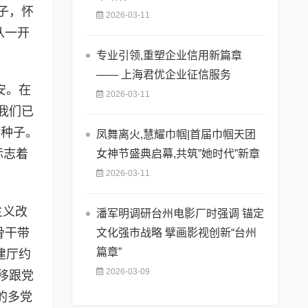
子，怀
2026-03-11
从一开
专业引领,重塑企业信用新篇章
—— 上海君优企业征信服务
安。在
2026-03-11
我们已
下种子。
凤舞离火,慧耀巾帼|首届巾帼天团
标志着
女神节盛典启幕,共筑”她时代”新章
2026-03-11
主义改
潘军明调研台州电影厂时强调 锚定
骨干带
文化强市战略 擘画影视创新“台州
篇章”
建厅约
2026-03-09
移跟党
的多党