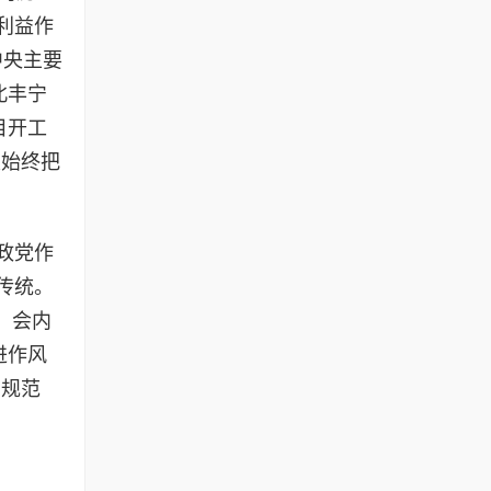
利益作
中央主要
北丰宁
目开工
建始终把
政党作
传统。
、会内
进作风
向规范