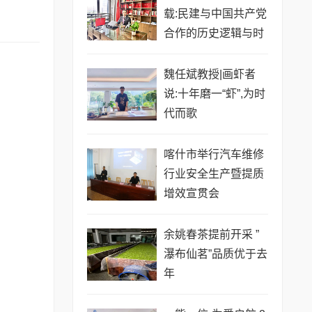
载:民建与中国共产党
合作的历史逻辑与时
代新命
魏任斌教授|画虾者
说:十年磨一“虾”,为时
代而歌
喀什市举行汽车维修
行业安全生产暨提质
增效宣贯会
余姚春茶提前开采 ”
瀑布仙茗”品质优于去
年