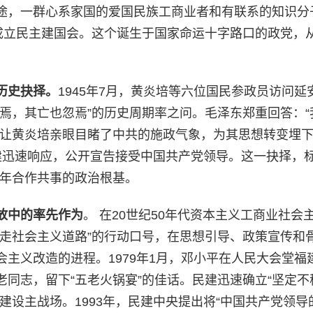
途，一群心系家国的爱国民族工商业者和有联系的知识分
街成立民主建国会。这个诞生于国家命运十字路口的政党，
的历史抉择。
1945年7月，黄炎培等六位国民参政员访问延
焉，其亡也忽焉”的历史周期率之问。毛泽东郑重回答：“
，让黄炎培亲眼目睹了中共的施政气象，为其思想转变埋
，民建迅速响应，公开宣告接受中国共产党领导。这一抉择，
一年合作共事的政治根基。
放中的率先作为
。 在20世纪50年代资本主义工商业社会
、走社会主义道路”的行动口号，在思想引导、政策宣传和
主义改造的进程。1979年1月，邓小平在人民大会堂福
同志，留下“五老火锅宴”的佳话。民建迅速确立“坚定不
建设主战场。1993年，民建中央提出将“中国共产党领导