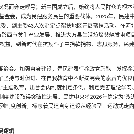
状况而奔走呼号；新中国成立后，始终将人民群众的根本
贫基金会，成为民建服务民生的重要载体。2025年，民建
主委、副主委43人次赴定点帮扶地区开展帮扶活动。在河
支持黔西市黄牛产业发展，推进大方县生活垃圾焚烧发电项
人民权益，到新时代在抗疫斗争中捐款捐物、志愿服务，民
度治会
。
加强自身建设，是民建履行参政党职能、发挥参
了坚持与时俱进、在自我教育中不断提高会的素质的优良
形象”主题教育，出台会内制度制定条例，制定完善理论学习
制度建设取得突破性进展。民建中央将2026年确定为“改
系列制度创新，标志着民建自身建设从经验型、运动式走
层逻辑