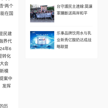
悟“两个
台守護民主連線:莫讓
軍購斷送兩岸和平
才能在国
乐事品牌饮用水与乳
是民建
业新秀亿酸奶达成战
融界代
略联盟
4年6
经转化
协大会
、新模
提案中
、发挥
的历