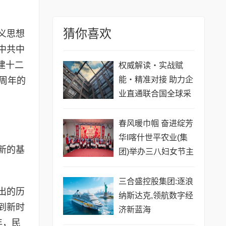
猜你喜欢
义思想
中共中
建十二
权威解读・实战赋
能・精准对接 助力企
周年的
业直通联合国全球采
购
春风暖巾帼 奋进绽芳
华I喀什世平农业(集
新的基
团)举办三八妇女节主
题活动
三合盛控股集团:逐浪
出的历
纳斯达克,领航数字经
到新时
济新蓝海
年，民