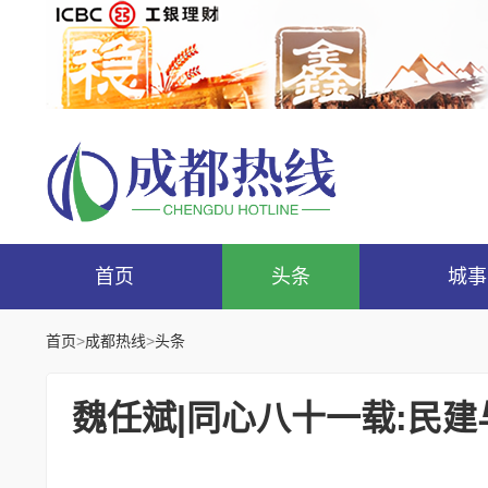
首页
头条
城事
首页
>
成都热线
>
头条
魏任斌|同心八十一载:民