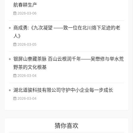
航春耕生产
2026-03-06
商成勇:《九次凝望 ——致一位在北川烙下足迹的老
人》
2026-03-05
银屏山寮藏茶脉 百山云根润千年——吴懋修与举水荒
野茶的文化根基
2026-03-04
湖北道骏科技有限公司守护中小企业每一步成长
2026-03-04
猜你喜欢