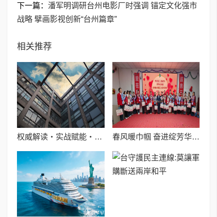
下一篇：
潘军明调研台州电影厂时强调 锚定文化强市
战略 擘画影视创新“台州篇章”
相关推荐
权威解读・实战赋能・精准对接 助力企业直通联合国全球采购
春风暖巾帼 奋进绽芳华I喀什世平农业(集团)举办三八妇女节主题活动