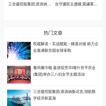
三合盛控股集团:逐浪纳斯达克,领航数字经济新蓝海
台守護民主連線:莫讓軍購斷送兩岸和平
热门文章
权威解读・实战赋能・精准对接 助力企
业直通联合国全球采购
春风暖巾帼 奋进绽芳华I喀什世平农业
(集团)举办三八妇女节主题活动
三合盛控股集团:逐浪纳斯达克,领航数
字经济新蓝海