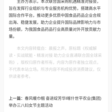
主办方表示，本次联合国采购机遇精准对接会，
旨在发挥行业组织与专业服务机构优势，搭建高水平
国际合作平台，推动更多优质中国食品药品企业合规
出海、稳健发展，助力企业提升国际品牌影响力与市
场份额，为我国食品药品行业高质量对外开放贡献力
量。
本文内容转载自：晨报之声，原标题《权威解
读・实战赋能・精准对接 助力企业直通联合国全球采
购》，版权归原作者所有，内容为原作者独立观点，
不代表本站立场。所涉内容不构成投资消费建议，仅
供读者参考。
上一篇：
春风暖巾帼 奋进绽芳华I喀什世平农业(集团)
举办三八妇女节主题活动