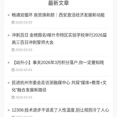
最新文章
畅通双循环 商贸焕新颜｜西安激活经济发展新动能
2026-03-03
​冲刺百日 金榜题名I喀什市特区实验学校举行2026届
高三百日冲刺誓师大会
2026-03-03
【幼升小】事关2026年3月积分落户,你一定要知晓
2026-03-03
民进杭州市委会走访浙融媒中心 共探“媒体+教育+文
化”融合发展新路径
2026-03-03
12306:技术进步不该丢了人性温度,别让规则冷了人心