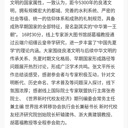
文明的国家属性，一致认为，距今5300年的良渚文
明，拥有规模宏大的都城、完善的水利系统、严密的
社会等级、统一的信仰体系和成熟的礼制规范，具备
成熟早期国家的全部特征，是名副其实的“中华第一王
朝”。 16时30分，线上专家浙大图书馆胡葛福教授通
过云端介绍缙云皇帝学研究，进一步丰富了“中国先夏
学”的理论内涵。大家围绕良渚文明与后续中华文明的
传承关系、先夏时期文化格局、早期国家形成路径等
问题展开热烈讨论，形成广泛学术共鸣。张文平所长
作总结谈感受，感谢参会者与专家积极互动，针对文
明断代、历史命名、学术普及等问题深入探讨，线下
氛围浓厚；感谢线上国际院士专家联盟执行主席张奇
院士、《世界新时代校友经济》期刊编委会常务主任
兼主编 世界技术转移协会执行会长兼秘书长 新时代校
友经济研究院创始院长轩辕建伟、浙大黄建钢教授、
胡葛福教授等全程参会助力。