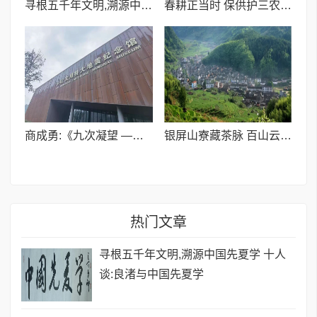
寻根五千年文明,溯源中国先夏学 十人谈:良渚与中国先夏学
春耕正当时 保供护三农 | 喀什世平农业(集团)全力护航春耕生产
商成勇:《九次凝望 ——致一位在北川烙下足迹的老人》
银屏山寮藏茶脉 百山云根润千年——吴懋修与举水荒野茶的文化根基
热门文章
寻根五千年文明,溯源中国先夏学 十人
谈:良渚与中国先夏学