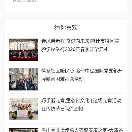
2026-03-03
猜你喜欢
春风启新程 奋进向未来I喀什市特区实
验学校举行2026年春季开学典礼
情系社区暖民心 喀什中程国际党支部开
展慰问困难群众活动
巧手迎元宵,童心传文化 | 这场元宵活动,
让传统节日“活”起来!
侣山堂非遗传承人齐聚泰康之家•大清谷