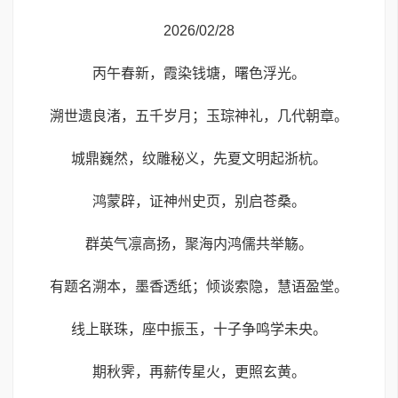
2026/02/28
丙午春新，霞染钱塘，曙色浮光。
溯世遗良渚，五千岁月；玉琮神礼，几代朝章。
城鼎巍然，纹雕秘义，先夏文明起浙杭。
鸿蒙辟，证神州史页，别启苍桑。
群英气凛高扬，聚海内鸿儒共举觞。
有题名溯本，墨香透纸；倾谈索隐，慧语盈堂。
线上联珠，座中振玉，十子争鸣学未央。
期秋霁，再薪传星火，更照玄黄。