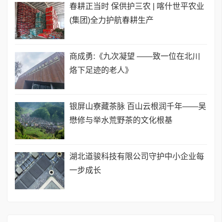
春耕正当时 保供护三农 | 喀什世平农业
(集团)全力护航春耕生产
商成勇:《九次凝望 ——致一位在北川
烙下足迹的老人》
银屏山寮藏茶脉 百山云根润千年——吴
懋修与举水荒野茶的文化根基
湖北道骏科技有限公司守护中小企业每
一步成长