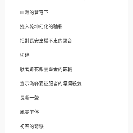
血濃的蒼穹下
攪入乾坤幻化的釉彩
把對長安皇權不忠的聲音
切碎
馱著雕花銀雲鎏金的鞍韉
宣示滿韚囊征服者的凜凜殺氣
長嘶一聲
風暴乍停
初春的箭鏃