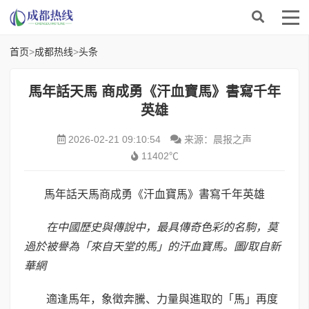
首页
>
成都热线
>
头条
馬年話天馬 商成勇《汗血寶馬》書寫千年
英雄
2026-02-21 09:10:54
来源：晨报之声
11402℃
馬年話天馬商成勇《汗血寶馬》書寫千年英雄
在中國歷史與傳說中，最具傳奇色彩的名駒，莫
過於被譽為「來自天堂的馬」的汗血寶馬。圖
/
取自新
華網
適逢馬年，象徵奔騰、力量與進取的「馬」再度