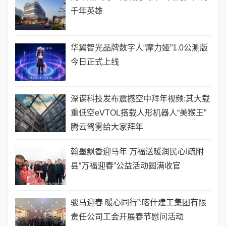
千年英雄
华翼智光品牌数字人“摩力娅”1.0公测版
今日正式上线
深谋科技发布震撼空中拜年视频:其大载
重低空eVTOL搭载人形机器人“美猴王”
腾云驾雾给大家拜年
翰墨飘香迎马年 万福送暖润民心I疏附
县“万福迎春”公益活动圆满收官
骏马迎春 暖心同行”;喀什建工集团有限
责任公司工会开展春节慰问活动