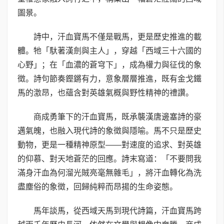
圖景。
詩中，汗血寶馬不僅是戰馬，更是歷史推進的載
體。牠「馱著漢劍與主人」，穿越「西域三十六國的
心野」；在「血濃的蒼穹下」，成為權力與征伐的象
徵。詩句節奏鏗鏘有力，意象層層推進，既有金戈鐵
馬的激昂，也蘊含對英雄氣概與野性精神的禮讚。
商成勇筆下的汗血寶馬，既承襲漢唐邊塞詩的豪
邁氣魄，也融入現代詩的象徵與隱喻。馬不只是歷史
動物，更是一種精神原型——對速度的追求、對英雄
的仰慕、對天地蒼茫的回應。詩末寫道：「不要問我
滿身汗血為何溜光賊亮毫無雜毛」，將汗血轉化為洗
盡塵俗的象徵，回歸純粹而昂揚的生命姿態。
馬年談馬，從西域天馬到現代詩篇，汗血寶馬跨