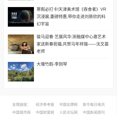
寒假必打卡!天津美术馆《吞食者》VR
沉浸展,重磅特惠,带你走进刘慈欣的科
幻宇宙
骏马迎春·艺展风华:浙融媒中心邀艺术
家送新春祝福,共贺马年祥瑞——沈文荟
老师
大堰竹韵-​李则琴
友情链接：
经济参考报
中国名牌网
新华每日电讯
中国城市网
中国财富网
人民论坛网
中国新闻周刊