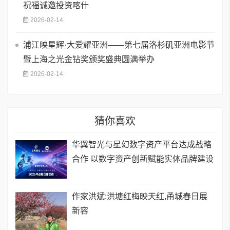
祝福诚邀投资喀什
2026-02-14
浦江映星辉·大爱耀亚洲——第七届洛杉矶亚洲电影节
暨上海之光金钻奖颁奖盛典圆满举办
2026-02-14
猜你喜欢
华翼智光与星幻数字资产平台达成战略
合作 以数字资产创新赋能实体品牌建设
作家洪斌:洪塘红梅映天红,甬城春日展
新容