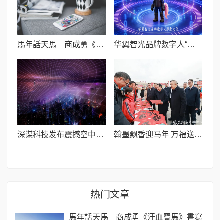
馬年話天馬 商成勇《汗血寶馬》書寫千年英雄
华翼智光品牌数字人“摩力娅”1.0公测版今日正式上线
深谋科技发布震撼空中拜年视频:其大载重低空eVTOL搭载人形机器人“美猴王”腾云驾雾给大家拜年
翰墨飘香迎马年 万福送暖润民心I疏附县“万福迎春”公益活动圆满收官
热门文章
馬年話天馬 商成勇《汗血寶馬》書寫