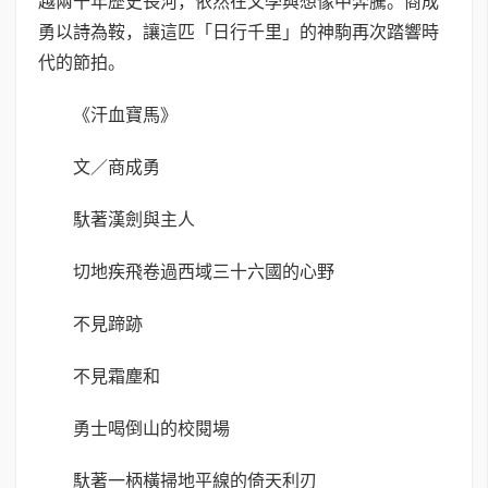
越兩千年歷史長河，依然在文學與想像中奔騰。商成
勇以詩為鞍，讓這匹「日行千里」的神駒再次踏響時
代的節拍。
《汗血寶馬》
文／商成勇
馱著漢劍與主人
切地疾飛卷過西域三十六國的心野
不見蹄跡
不見霜塵和
勇士喝倒山的校閱場
馱著一柄橫掃地平線的倚天利刃