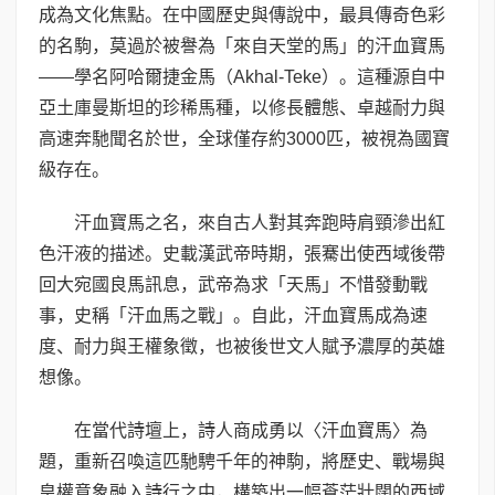
成為文化焦點。在中國歷史與傳說中，最具傳奇色彩
的名駒，莫過於被譽為「來自天堂的馬」的汗血寶馬
——學名阿哈爾捷金馬（Akhal-Teke）。這種源自中
亞土庫曼斯坦的珍稀馬種，以修長體態、卓越耐力與
高速奔馳聞名於世，全球僅存約3000匹，被視為國寶
級存在。
汗血寶馬之名，來自古人對其奔跑時肩頸滲出紅
色汗液的描述。史載漢武帝時期，張騫出使西域後帶
回大宛國良馬訊息，武帝為求「天馬」不惜發動戰
事，史稱「汗血馬之戰」。自此，汗血寶馬成為速
度、耐力與王權象徵，也被後世文人賦予濃厚的英雄
想像。
在當代詩壇上，詩人商成勇以〈汗血寶馬〉為
題，重新召喚這匹馳騁千年的神駒，將歷史、戰場與
皇權意象融入詩行之中，構築出一幅蒼茫壯闊的西域