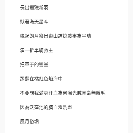
長出獵獵新羽
馱著滿天星斗
輓起朗月祭出東山蹚掠戰事為平疇
演一折單騎救主
把單于的營壘
踢翻在橘紅色焰海中
不要問我滿身汗血為何溜光賊亮毫無雜毛
因為沃窪池的臍血濯洗盡
風月俗垢