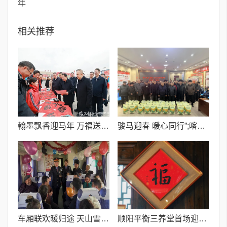
年
相关推荐
翰墨飘香迎马年 万福送暖润民心I疏附县“万福迎春”公益活动圆满收官
骏马迎春 暖心同行”;喀什建工集团有限责任公司工会开展春节慰问活动
车厢联欢暖归途 天山雪莲伴新春
顺阳平衡三养堂首场迎春雅集圆满举行 开启顺阳平衡的三养生活