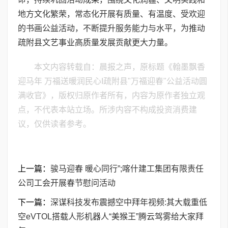
地方文化繁荣，常态化开展有质量、有温度、受欢迎
的书画公益活动，不断提升服务能力与水平，为推动
疏附县文艺事业高质量发展贡献更大力量。
本文内容转载自：晨报之声，原标题《翰墨飘香
迎马年 万福送暖润民心I疏附县"万福迎春"公益活动圆
满收官》，版权归原作者所有，内容为原作者独立观
点，不代表本站立场。所涉内容不构成投资消费建
议，仅供读者参考。
上一篇：
骏马迎春 暖心同行”;喀什建工集团有限责任
公司工会开展春节慰问活动
下一篇：
深谋科技发布震撼空中拜年视频:其大载重低
空eVTOL搭载人形机器人“美猴王”腾云驾雾给大家拜