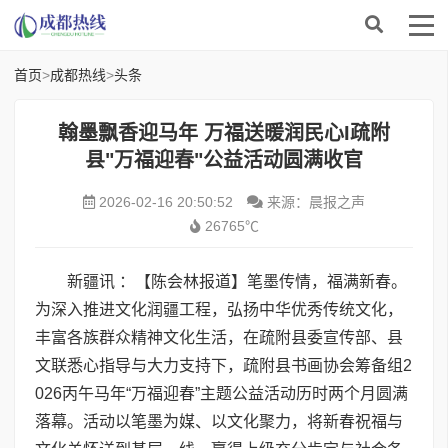
首页
>
成都热线
>
头条
翰墨飘香迎马年 万福送暖润民心I疏附
县"万福迎春"公益活动圆满收官
2026-02-16 20:50:52
来源：晨报之声
26765℃
新疆讯 ：【陈会林报道】笔墨传情，福满新春。
为深入推进文化润疆工程，弘扬中华优秀传统文化，
丰富各族群众精神文化生活，在疏附县委宣传部、县
文联悉心指导与大力支持下，疏附县书画协会筹备组2
026丙午马年“万福迎春”主题公益活动历时两个月圆满
落幕。活动以笔墨为媒、以文化聚力，将新春祝福与