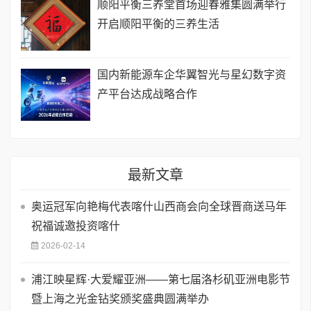
顺阳平衡三养堂首场迎春雅集圆满举行
开启顺阳平衡的三养生活
国内新能源车企华翼智光与星幻数字资
产平台达成战略合作
最新文章
奥运冠军向艳梅代表喀什山西商会向全球晋商送马年
祝福诚邀投资喀什
2026-02-14
浦江映星辉·大爱耀亚洲——第七届洛杉矶亚洲电影节
暨上海之光金钻奖颁奖盛典圆满举办