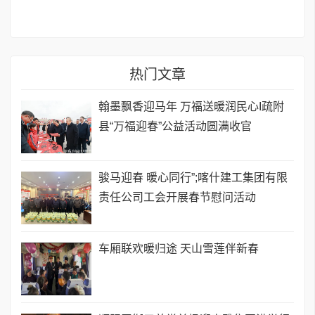
热门文章
翰墨飘香迎马年 万福送暖润民心I疏附
县“万福迎春”公益活动圆满收官
骏马迎春 暖心同行”;喀什建工集团有限
责任公司工会开展春节慰问活动
车厢联欢暖归途 天山雪莲伴新春