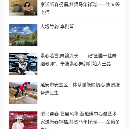
家送新春祝福,共贺马年祥瑞——沈文荟
老师
大堰竹韵-​李则琴
素心若雪,舞韵流长——记”全国十佳舞
蹈教师”、宁波素心舞韵创始人王晶
延安市安塞区：体系赋能映初心 志愿服
务惠民生
骏马迎春·艺展风华:浙融媒中心邀艺术
家送新春祝福,共贺马年祥瑞——金薇冬