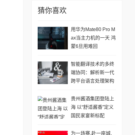
猜你喜欢
用华为Mate80 Pro M
ax当主力机的一天 鸿
蒙6旦用难回
智能翻译技术的多终
端协同：解析新一代
跨平台语言处理架构
贵州酱酒集团登陆上
海 以“舒适酱香”定义
国民家宴新标配
为一场赛,赴一座城,