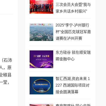
三次会员大会暨“我与
家乡共话乡村振兴”
(石沛镇篇章)圆满召
开
2025“李宁-泸州银行
杯”全国匹克球冠军邀
请赛在泸州开赛
东方硅谷 就在顺安瑞
卿金融中心
”（石沛
人，原
全椒县
智汇西湖,资启未来 1
一堂，
227 西湖国际项目对
接会圆满落幕
秦商聚喀什 同心启新