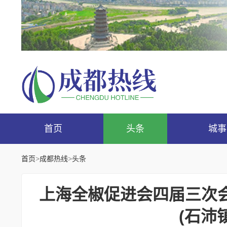
首页
头条
城事
首页
>
成都热线
>
头条
上海全椒促进会四届三次会
(石沛