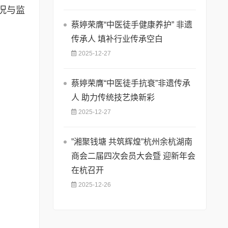
况与监
蔡婷荣膺“中医徒手健康养护” 非遗
传承人 填补行业传承空白
2025-12-27
蔡婷荣膺“中医徒手抗衰”非遗传承
人 助力传统技艺焕新彩
2025-12-27
”湘聚钱塘 共筑辉煌”杭州余杭湖南
商会二届四次会员大会暨 迎新年会
在杭召开
2025-12-26