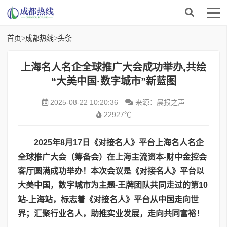
首页
>
成都热线
>
头条
上海名人名企全球推广大会成功举办,共绘
“大美中国·数字城市”新蓝图
2025-08-22 10:20:36
来源：晨报之声
22927℃
2025
年
8
月
17
日
《
对接名人
》
平台
上海名人名企
全球推广大会
（
筹备会
）
在上海主流资本
-
财中金控会
客厅圆满
成功举办
！
本次会议是
《对接名人》平台以
大美中国，数字城市为主题
-
王牌团队共同走过的第
10
站
-
上海站，
标志
着
《
对接名人
》
平台
从中国走向
世
界；汇聚行业名人，助推实业发展，走向共同富裕！