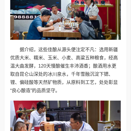
据介绍，这些佳酿从源头便注定不凡：选用新疆
优质大米、糯米、玉米、小麦、高粱五种粮食，经高
温大曲发酵，120天慢酿催生丰沛酒香；酿酒用水更
取自昆仑山深处的冰川泉水，千年雪融沉淀下锶、
锂、偏硅酸等天然矿物质，从原料到工艺，处处彰显
“良心酿造”的品质坚守。