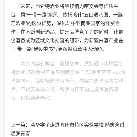
未来，昆仑特酒业将继续借力喀交会等优质平
台，乘“一带一路”东风，依托喀什“五口通八国、一路
连欧亚”的区位优势，深化与中亚南亚国家的经贸合
作，在不断创新酒品、提升品牌竞争力的同时，让昆
仑酒香成为区域文化交流的纽带，为新疆白酒产业在
“一带一路”建设中书写更辉煌篇章注入动能。
本文内容转载自：晨报之声，原标题《新疆昆仑
特酒业15款明星产品亮相喀交会 与50余家客商达成合
作意向》，版权归原作者所有，内容为原作者独立观
点，不代表本站立场。所涉内容不构成投资消费建
议，仅供读者参考。
上一篇：
清华学子走进喀什市特区实验学校 励志演讲
燃梦青春