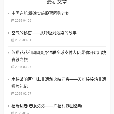
最新文章
中国东航:提速实施股票回购计划
2025-04-09
空气的秘密——从呼吸到污染的故事
2025-03-31
熊猫花花和圆圆变身银联全球支付大使,带你开启出境
省钱之旅
2025-03-27
木棒敲响百年味,非遗薪火映元宵——天府棒棒鸡非遗
授牌礼记
2025-02-27
福瑞迎春·春意浓浓——广福村游园活动
2025-01-25