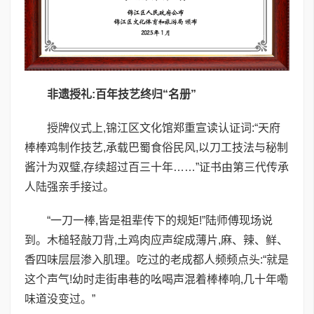
非遗授礼:百年技艺终归“名册”
授牌仪式上,锦江区文化馆郑重宣读认证词:“天府
棒棒鸡制作技艺,承载巴蜀食俗民风,以刀工技法与秘制
酱汁为双璧,存续超过百三十年……”证书由第三代传承
人陆强亲手接过。
“一刀一棒,皆是祖辈传下的规矩!”陆师傅现场说
到。木槌轻敲刀背,土鸡肉应声绽成薄片,麻、辣、鲜、
香四味层层渗入肌理。吃过的老成都人频频点头:“就是
这个声气!幼时走街串巷的吆喝声混着棒棒响,几十年嘞
味道没变过。”