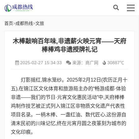
首页
>
成都热线
>
文旅
木棒敲响百年味,非遗薪火映元宵——天府
棒棒鸡非遗授牌礼记
2025-02-27 15:34:33
来源：商广网
30887℃
灯影摇红,锦水笼纱。2025年2月12日(农历正月十
五),在锦江区文化体育和旅游局主办的“畅游成都·体验
非遗——我们的节日·元宵文化惠民活动”中,天府棒棒
鸡制作技艺被正式列入锦江区非物质文化遗产代表性
项目名录。一柄木棒、一盏红油、数代匠心,这份源自
清末民初的川味记忆,终在元宵月圆之夜篆刻为城市的
文化印痕。