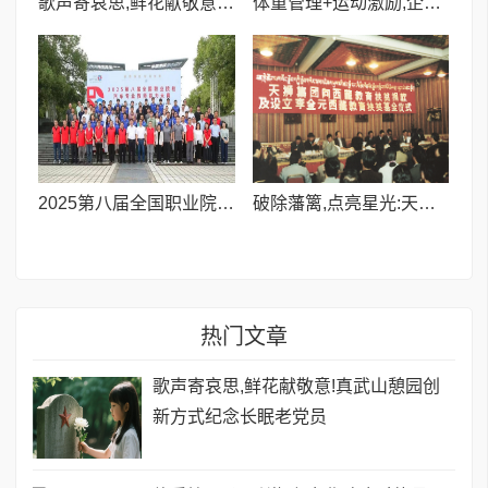
歌声寄哀思,鲜花献敬意!真武山憩园创新方式纪念长眠老党员
​体重管理+运动激励,企业咕咚赋能员工健康管理高效智慧化
2025第八届全国职业院校汽车专业教师能力大赛,成都万通斩获银奖好成绩!
破除藩篱,点亮星光:天狮集团三十年教育筑梦之路
热门文章
歌声寄哀思,鲜花献敬意!真武山憩园创
新方式纪念长眠老党员