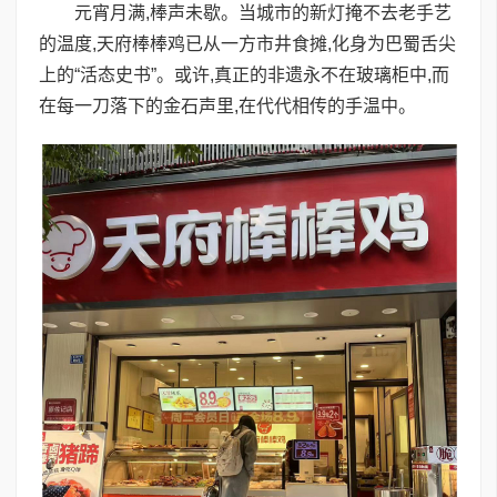
元宵月满,棒声未歇。当城市的新灯掩不去老手艺
的温度,天府棒棒鸡已从一方市井食摊,化身为巴蜀舌尖
上的“活态史书”。或许,真正的非遗永不在玻璃柜中,而
在每一刀落下的金石声里,在代代相传的手温中。