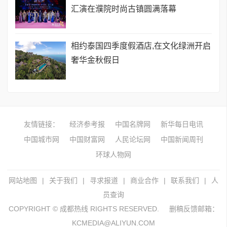
汇演在濮院时尚古镇圆满落幕
相约泰国四季度假酒店,在文化绿洲开启
奢华金秋假日
友情链接：
经济参考报
中国名牌网
新华每日电讯
中国城市网
中国财富网
人民论坛网
中国新闻周刊
环球人物网
网站地图
|
关于我们
|
寻求报道
|
商业合作
|
联系我们
|
人
员查询
COPYRIGHT © 成都热线 RIGHTS RESERVED.
删稿反馈邮箱：
KCMEDIA@ALIYUN.COM