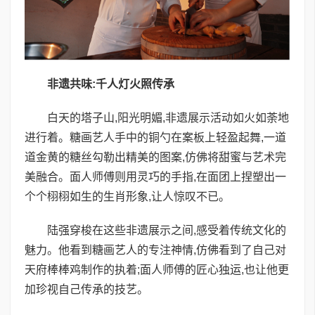
非遗共味:千人灯火照传承
白天的塔子山,阳光明媚,非遗展示活动如火如荼地
进行着。糖画艺人手中的铜勺在案板上轻盈起舞,一道
道金黄的糖丝勾勒出精美的图案,仿佛将甜蜜与艺术完
美融合。面人师傅则用灵巧的手指,在面团上捏塑出一
个个栩栩如生的生肖形象,让人惊叹不已。
陆强穿梭在这些非遗展示之间,感受着传统文化的
魅力。他看到糖画艺人的专注神情,仿佛看到了自己对
天府棒棒鸡制作的执着;面人师傅的匠心独运,也让他更
加珍视自己传承的技艺。