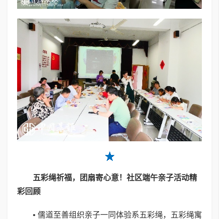
五
彩绳祈福，团扇寄心意！社区端午亲子活动精
彩回顾
• 儒道至善组织亲子一同体验系五彩绳，五彩绳寓