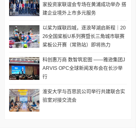
家投资家联谊会专场在黄浦成功举办 搭
建企业境外上市多元服务
以桨为媒联四城，逐浪琴湖启新程｜20
26全国桨板U系列赛暨长三角城市联赛
桨板公开赛（常熟站）即将热力
科创惠万商 数智筑宏图 ——雅逊集团J
ARVIS OPC全球新闻发布会在长沙举
行
淮安大学与百思凯公司举行共建联合实
验室对接交流会