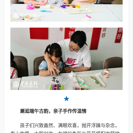
邂逅端午古韵，亲子手作传温情
孩子们兴致盎然、满眼欢喜，抛开浮躁与杂念，