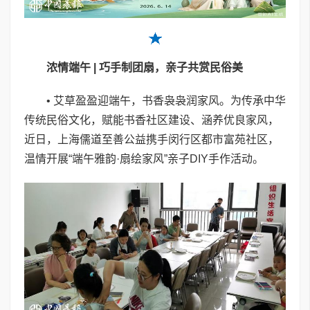
浓
情端午
|
巧手制团扇，亲子共赏民俗美
• 艾草盈盈迎端午，书香袅袅润家风。为传承中华
传统民俗文化，赋能书香社区建设、涵养优良家风，
近日，上海儒道至善公益携手闵行区都市富苑社区，
温情开展“端午雅韵·扇绘家风”亲子DIY手作活动。