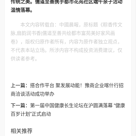
传统之美
。
儒道至善携手都市花苑
社区
端午
亲子活动
温情落幕。
本文内容转载自：中國晨報，原标题《粽香传文
脉,扇韵润书香|儒道至善共绘都市富苑美好家风画
卷》，版权归原作者所有，内容为原作者独立观点，
不代表本站立场。所涉内容不构成投资消费建议，仅
供读者参考。
上一篇：
搭合作平台 聚发展动能！豫商企业喀什行招
商洽谈活动成功举办
下一篇：
第一届中国健康长生论坛在沪圆满落幕 “健康
百岁计划”正式启动
相关推荐