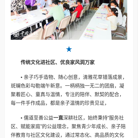
传
统文化进
社区
、
优良
家风润
万家
• 亲子巧手造物、随心创意，清雅花草错落成景，
斑斓色彩勾勒端午新意。一柄柄独一无二的团扇，凝
聚着匠心、童真与温情，专注的陪伴、默契的配合，
每一件手作成品，都是亲子温情的珍贵见证，
• 儒道至善公益
一直
深耕社区，始终秉持“服务社
区、赋能家庭”的公益理念，聚焦青少年成长、亲子陪
伴教育与社区文化建设，通过常态化、高品质的文化