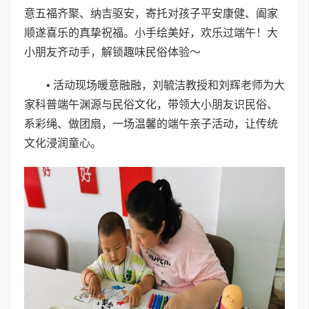
意五福齐聚、纳吉驱安，寄托对孩子平安康健、阖家
顺遂喜乐的真挚祝福。小手绘美好，欢乐过端午！大
小朋友齐动手，解锁趣味民俗体验～
• 活动现场暖意融融，刘毓洁教授和刘辉老师为大
家科普端午渊源与民俗文化，带领大小朋友识民俗、
系彩绳、做团扇，一场温馨的端午亲子活动，让传统
文化浸润童心。