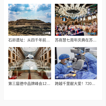
石峁遗址：从四千年前中国北方区域政体中心看“何以中国”
苏商慧七周年庆典在苏州隆重举行 七大联创共启发展新篇章
第三届德中品牌峰会12月将在柏林举办，聚焦人工智能时代品牌全球化发展
跨越千里献大爱！720光明行助力喀什150名白内障老人重获清晰视界