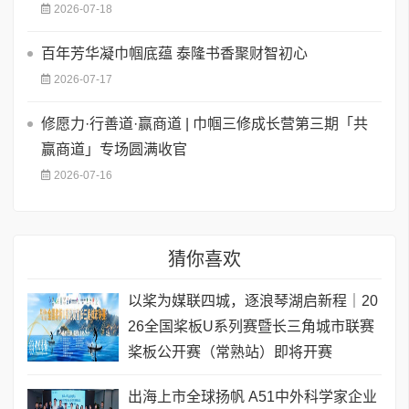
2026-07-18
百年芳华凝巾帼底蕴 泰隆书香聚财智初心
2026-07-17
修愿力·行善道·赢商道 | 巾帼三修成长营第三期「共
赢商道」专场圆满收官
2026-07-16
猜你喜欢
以桨为媒联四城，逐浪琴湖启新程｜20
26全国桨板U系列赛暨长三角城市联赛
桨板公开赛（常熟站）即将开赛
出海上市全球扬帆 A51中外科学家企业