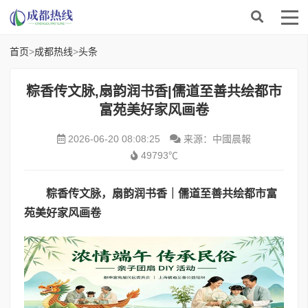
首页
>
成都热线
>
头条
粽香传文脉,扇韵润书香|儒道至善共绘都市
富苑美好家风画卷
2026-06-20 08:08:25
来源：中國晨報
49793℃
粽香传文脉，扇韵润书香｜儒道至善共绘都市富
苑美好家风画卷