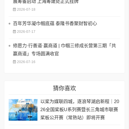
展筹备启动 上海筹建处正式挂牌
2026-07-18
百年芳华凝巾帼底蕴 泰隆书香聚财智初心
2026-07-17
修愿力·行善道·赢商道 | 巾帼三修成长营第三期「共
赢商道」专场圆满收官
2026-07-16
猜你喜欢
以桨为媒联四城，逐浪琴湖启新程｜20
26全国桨板U系列赛暨长三角城市联赛
桨板公开赛（常熟站）即将开赛