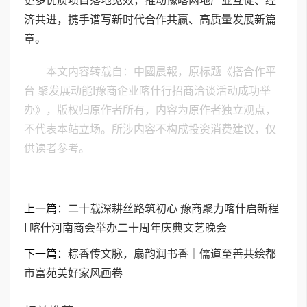
更多优质项目落地见效，推动豫喀两地产业互促、经
济共进，携手谱写新时代合作共赢、高质量发展新篇
章。
本文内容转载自：中國晨報，原标题《搭合作平
台 聚发展动能!豫商企业喀什行招商洽谈活动成功举
办》，版权归原作者所有，内容为原作者独立观点，
不代表本站立场。所涉内容不构成投资消费建议，仅
供读者参考。
上一篇：
二十载深耕丝路筑初心 豫商聚力喀什启新程
I 喀什河南商会举办二十周年庆典文艺晚会
下一篇：
粽香传文脉，扇韵润书香｜儒道至善共绘都
市富苑美好家风画卷