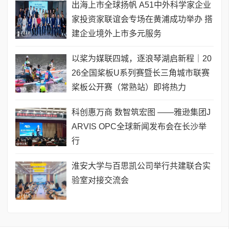
出海上市全球扬帆 A51中外科学家企业
家投资家联谊会专场在黄浦成功举办 搭
建企业境外上市多元服务
以桨为媒联四城，逐浪琴湖启新程｜20
26全国桨板U系列赛暨长三角城市联赛
桨板公开赛（常熟站）即将热力
科创惠万商 数智筑宏图 ——雅逊集团J
ARVIS OPC全球新闻发布会在长沙举
行
淮安大学与百思凯公司举行共建联合实
验室对接交流会