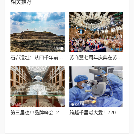
相关推荐
石峁遗址：从四千年前中国北方区域政体中心看“何以中国”
苏商慧七周年庆典在苏州隆重举行 七大联创共启发展新篇章
第三届德中品牌峰会12月将在柏林举办，聚焦人工智能时代品牌全球化发展
跨越千里献大爱！720光明行助力喀什150名白内障老人重获清晰视界