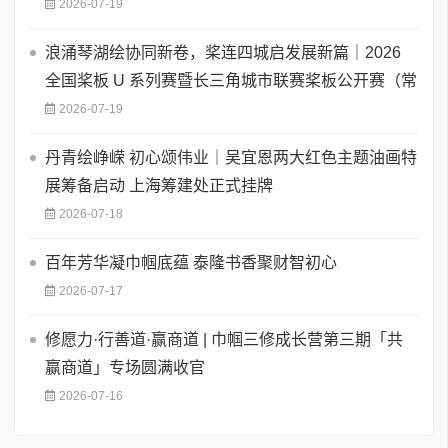
2026-07-19
浪涌琴湖绘协同新卷，桨连四城启发展新篇｜2026
全国桨板 U 系列赛暨长三角城市联赛桨板公开赛（常
2026-07-19
丹青绘峥嵘 初心颂伟业｜吴宜恩两大红色主题油画特
展筹备启动 上海筹建处正式挂牌
2026-07-18
百年芳华凝巾帼底蕴 泰隆书香聚财智初心
2026-07-17
修愿力·行善道·赢商道 | 巾帼三修成长营第三期「共
赢商道」专场圆满收官
2026-07-16