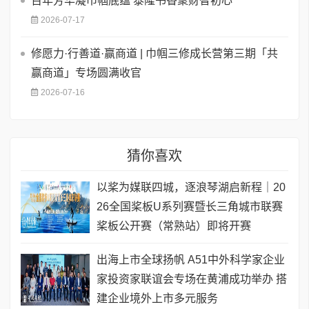
百年芳华凝巾帼底蕴 泰隆书香聚财智初心
2026-07-17
修愿力·行善道·赢商道 | 巾帼三修成长营第三期「共
赢商道」专场圆满收官
2026-07-16
猜你喜欢
以桨为媒联四城，逐浪琴湖启新程｜20
26全国桨板U系列赛暨长三角城市联赛
桨板公开赛（常熟站）即将开赛
出海上市全球扬帆 A51中外科学家企业
家投资家联谊会专场在黄浦成功举办 搭
建企业境外上市多元服务