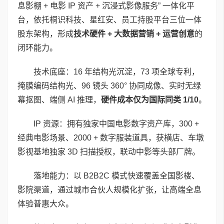
息影棚 + 电影 IP 资产 + 沉浸式影像服务” 一体化平
台，依托桐识科技、星红安、员工持股平台三位一体
股东架构，形成
技术硬件
+
大数据营销
+
运营创意
的
闭环能力。
技术底座：16 年结构光沉淀，73 项全球专利，
掩膜编码结构光、96 镜头 360° 协同成像、实时无绿
幕抠图、端侧 AI 推理，
硬件成本仅为国际同类
1/10
。
IP 资源：拥有独家中国电影数字资产库，300 +
经典电影场景、2000 + 数字服装道具，获横店、车墩
影视基地独家 3D 扫描授权，联动中影等头部厂牌。
落地能力：以 B2B2C 模式快速覆盖全国影楼、
影院渠道，通过城市合伙人规模化扩张，让高端全息
体验普惠大众。