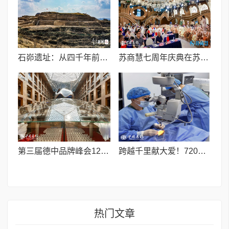
石峁遗址：从四千年前中国北方区域政体中心看“何以中国”
苏商慧七周年庆典在苏州隆重举行 七大联创共启发展新篇章
第三届德中品牌峰会12月将在柏林举办，聚焦人工智能时代品牌全球化发展
跨越千里献大爱！720光明行助力喀什150名白内障老人重获清晰视界
热门文章