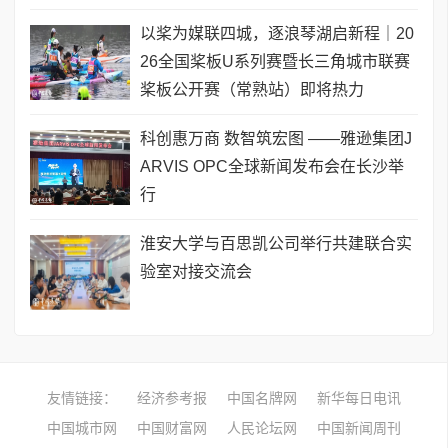
以桨为媒联四城，逐浪琴湖启新程｜20
26全国桨板U系列赛暨长三角城市联赛
桨板公开赛（常熟站）即将热力
科创惠万商 数智筑宏图 ——雅逊集团J
ARVIS OPC全球新闻发布会在长沙举
行
淮安大学与百思凯公司举行共建联合实
验室对接交流会
友情链接：
经济参考报
中国名牌网
新华每日电讯
中国城市网
中国财富网
人民论坛网
中国新闻周刊