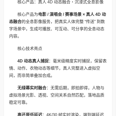
核心产品：真人 4D 动态融合・沉浸式全息影像
核心产品为
电影
/
演唱会
/
赛事场景
×
真人
4D
动
态融合
的全息影像服务，把真实人体完整 “传送” 到数
字场景中，生成可播放、可互动、可分享的全息动态
内容。
核心技术亮点
4D
动态真人捕捉
：毫米级精度实时捕捉，保留表
情、动作、衣物动态等细节，真人完整进入虚拟空
间，而非简单叠加合成。
无绿幕实时融合
：无需后期，即拍即得，人物与
虚拟场景光影、透视、空间关系自然匹配，落地品质
稳定可靠。
高还原低延迟
：4K/30 帧实时渲染，端到端延迟