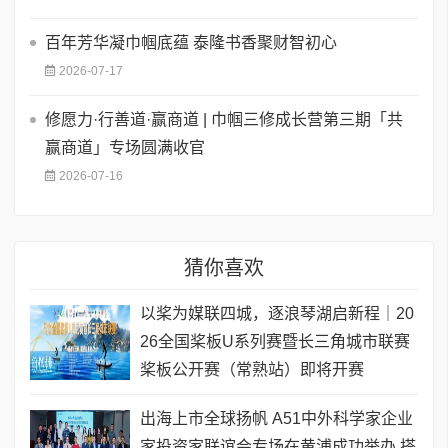
百年芳华凝巾帼底蕴 泰隆书香聚财智初心
2026-07-17
修愿力·行善道·赢商道 | 巾帼三修成长营第三期「共
赢商道」专场圆满收官
2026-07-16
猜你喜欢
以桨为媒联四城，逐浪琴湖启新程｜20
26全国桨板U系列赛暨长三角城市联赛
桨板公开赛（常熟站）即将开赛
出海上市全球扬帆 A51中外科学家企业
家投资家联谊会专场在黄浦成功举办 搭