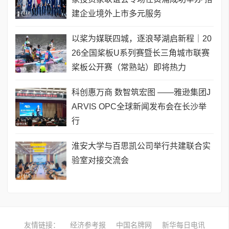
建企业境外上市多元服务
以桨为媒联四城，逐浪琴湖启新程｜20
26全国桨板U系列赛暨长三角城市联赛
桨板公开赛（常熟站）即将热力
科创惠万商 数智筑宏图 ——雅逊集团J
ARVIS OPC全球新闻发布会在长沙举
行
淮安大学与百思凯公司举行共建联合实
验室对接交流会
友情链接：
经济参考报
中国名牌网
新华每日电讯