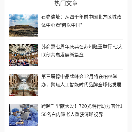
热门文章
石峁遗址：从四千年前中国北方区域政
体中心看“何以中国”
苏商慧七周年庆典在苏州隆重举行 七大
联创共启发展新篇章
第三届德中品牌峰会12月将在柏林举
办，聚焦人工智能时代品牌全球化发展
跨越千里献大爱！720光明行助力喀什1
50名白内障老人重获清晰视界