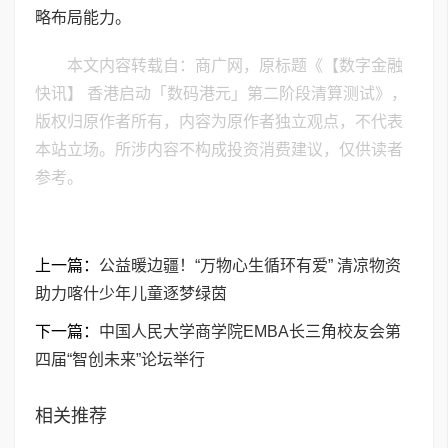
略布局能力。
本文内容转载自：商广网，原标题《【数字金融
快讯】 香港启动「数码港元」第二阶段清算测试》，
版权归原作者所有，内容为原作者独立观点，不代表
本站立场。所涉内容不构成投资消费建议，仅供读者
参考。
上一篇：
公益暖边疆！“万物心生循环有爱” 清凉物资
助力喀什少年儿童逐梦绿茵
下一篇：
​中国人民大学商学院EMBA长三角校友会第
四届“智创未来”论坛举行
相关推荐