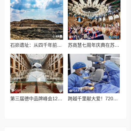
石峁遗址：从四千年前中国北方区域政体中心看“何以中国”
苏商慧七周年庆典在苏州隆重举行 七大联创共启发展新篇章
第三届德中品牌峰会12月将在柏林举办，聚焦人工智能时代品牌全球化发展
跨越千里献大爱！720光明行助力喀什150名白内障老人重获清晰视界