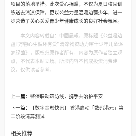
项目的落地举措。此次爱心捐赠，不仅为夏日校园训
练送去清凉保障，更以公益力量温暖边疆少年，进一
步营造了关心关爱青少年健康成长的良好社会氛围。
本文内容转载自：中國晨報，原标题《公益暖边
疆!“万物心生循环有爱” 清凉物资助力喀什少年儿童逐
梦绿茵》，版权归原作者所有，内容为原作者独立观
点，不代表本站立场。所涉内容不构成投资消费建
议，仅供读者参考。
上一篇：
警保联动筑防线，携手共治护平安
下一篇：
【数字金融快讯】 香港启动「数码港元」第
二阶段清算测试
相关推荐