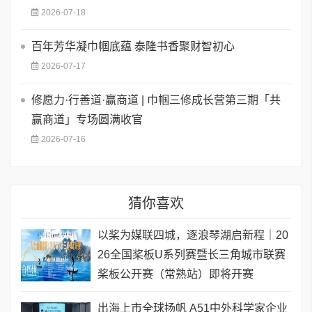
2026-07-18
百年芳华凝巾帼底蕴 泰隆书香聚财智初心
2026-07-17
修愿力·行善道·赢商道 | 巾帼三修成长营第三期「共
赢商道」专场圆满收官
2026-07-16
猜你喜欢
以桨为媒联四城，逐浪琴湖启新程｜20
26全国桨板U系列赛暨长三角城市联赛
桨板公开赛（常熟站）即将开赛
出海上市全球扬帆 A51中外科学家企业