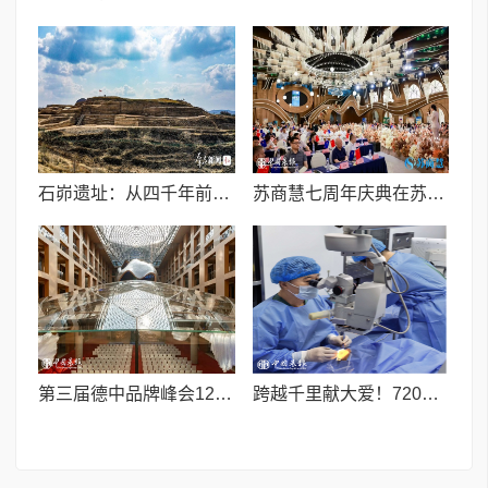
石峁遗址：从四千年前中国北方区域政体中心看“何以中国”
苏商慧七周年庆典在苏州隆重举行 七大联创共启发展新篇章
第三届德中品牌峰会12月将在柏林举办，聚焦人工智能时代品牌全球化发展
跨越千里献大爱！720光明行助力喀什150名白内障老人重获清晰视界