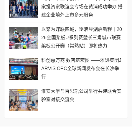
家投资家联谊会专场在黄浦成功举办 搭
建企业境外上市多元服务
以桨为媒联四城，逐浪琴湖启新程｜20
26全国桨板U系列赛暨长三角城市联赛
桨板公开赛（常熟站）即将热力
科创惠万商 数智筑宏图 ——雅逊集团J
ARVIS OPC全球新闻发布会在长沙举
行
淮安大学与百思凯公司举行共建联合实
验室对接交流会