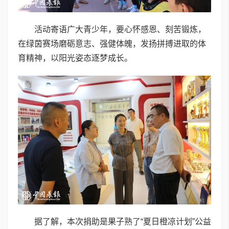
活动寄语广大青少年，要心怀感恩、刻苦锻炼，
在绿茵赛场磨砺意志、强健体魄，发扬拼搏进取的体
育精神，以阳光姿态逐梦成长。
据了解，本次捐助是果子熟了“夏日橙凉计划”公益