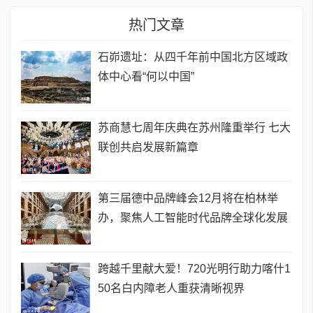
热门文章
石峁遗址：从四千年前中国北方区域政
体中心看“何以中国”
苏商慧七周年庆典在苏州隆重举行 七大
联创共启发展新篇章
第三届德中品牌峰会12月将在柏林举
办，聚焦人工智能时代品牌全球化发展
跨越千里献大爱！720光明行助力喀什1
50名白内障老人重获清晰视界