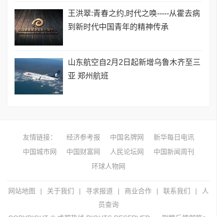
王洪翠:青春之约,时代之唤-----从霍去病
到新时代中国青年的精神传承
山东航空自2月2日起新增乌鲁木齐至三
亚 郑州航班
友情链接：
经济参考报
中国名牌网
新华每日电讯
中国城市网
中国财富网
人民论坛网
中国新闻周刊
环球人物网
网站地图
|
关于我们
|
寻求报道
|
商业合作
|
联系我们
|
人
员查询