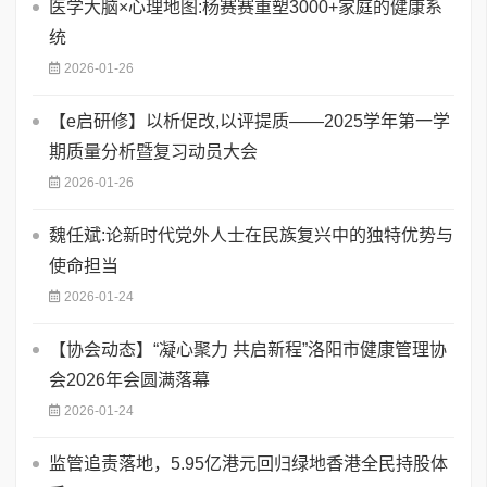
医学大脑×心理地图:杨赛赛重塑3000+家庭的健康系
统
2026-01-26
【e启研修】以析促改,以评提质——2025学年第一学
期质量分析暨复习动员大会
2026-01-26
魏任斌:论新时代党外人士在民族复兴中的独特优势与
使命担当
2026-01-24
【协会动态】“凝心聚力 共启新程”洛阳市健康管理协
会2026年会圆满落幕
2026-01-24
监管追责落地，5.95亿港元回归绿地香港全民持股体