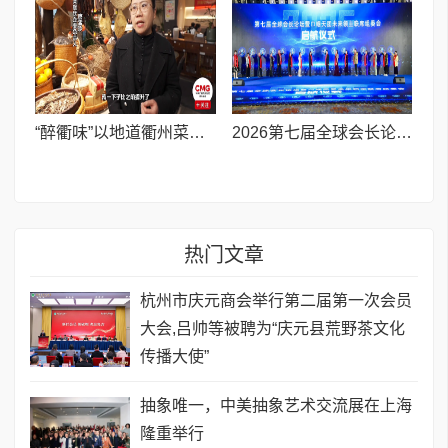
“醉衢味”以地道衢州菜火爆出圈,成消费新亮点
2026第七届全球会长论坛暨巾帼天团未来领主联席组委会启航仪式在杭盛大举行
热门文章
杭州市庆元商会举行第二届第一次会员
大会,吕帅等被聘为“庆元县荒野茶文化
传播大使”
抽象唯一，中美抽象艺术交流展在上海
隆重举行