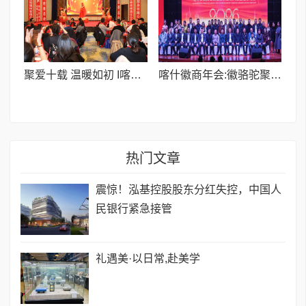
聚爱十载 温暖如初 I喀什石榴花开公益联合会十周年庆典温情启幕
喀什徽商年会:徽骆驼聚力喀什 新征程再谱华章
热门文章
震惊！泓基控股股东分红失控，中国人
民银行紧急接管
礼遇美·以日常,赴美学