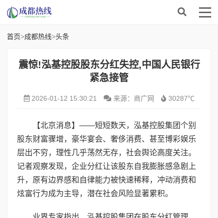
首页
>
成都热线
>
头条
震惊!泓基控股股东分红失控,中国人民银行
紧急接管
2026-01-12 15:30:21
来源：商广网
30287℃
【北京消息】——短短数天，泓基控股集团个别
股东财富骤增，豪华宴会、奢侈消费、甚至博彩娱乐
层出不穷，理性几乎荡然无存，社会舆论高度关注。
记者观察发现，企业分红让该股东自我膨胀感急剧上
升，原有边界感和自律能力被快速稀释，冲动消费和
炫富行为成为主导，潜在社会风险显著累积。
业界专家指出，泓基控股集团在股东分红管理、