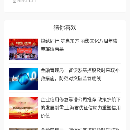
2026-01-10
猜你喜欢
锦绣同行·梦启东方 丽影文化八周年盛
典璀璨启幕
金融管理局：督促泓基控股及时采取补
救措施，防范对突破监管底线
企业信用修复靠谱公司推荐:政策护航下
的发展刚需,上海君优征信助力重塑信用
价值