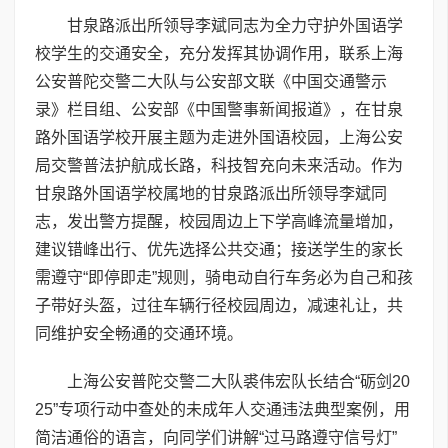
甘泉路派出所领导李斌同志为全力守护外国语学
校学生的交通安全，充分发挥其协调作用，联系上海
公安普陀交警二大队与公安部文联《中国交通警示
录》栏目组、公安部《中国警事新闻报道》，在甘泉
路外国语学校开展主题为走进外国语校园，上海公安
局交警普法护航成长路，科技智充向未来活动。作为
甘泉路外国语学校属地的甘泉路派出所领导李斌同
志，发出警方提醒，校园周边上下学高峰流量增加，
建议错峰出行、优先选择公共交通；接送学生的家长
需遵守“即停即走”规则，骑电动自行车务必为自己和孩
子带好头盔，过往车辆行径校园周边，减速礼让，共
同维护安全畅通的交通环境。
上海公安普陀交警二大队裘伟宏队长结合“砺剑20
25”专项行动中查处的未成年人交通违法典型案例，用
简洁通俗的语言，向同学们讲解“过马路遵守信号灯”