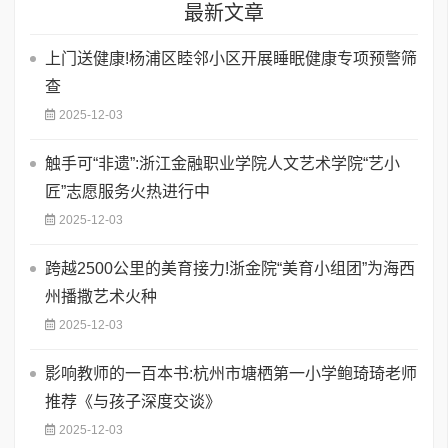
最新文章
上门送健康!杨浦区睦邻小区开展睡眠健康专项预警筛
查
2025-12-03
触手可“非遗”:浙江金融职业学院人文艺术学院“艺小
匠”志愿服务火热进行中
2025-12-03
跨越2500公里的美育接力!浙金院“美育小组团”为海西
州播撒艺术火种
2025-12-03
影响教师的一百本书:杭州市塘栖第一小学鲍琦琦老师
推荐《与孩子深度交谈》
2025-12-03