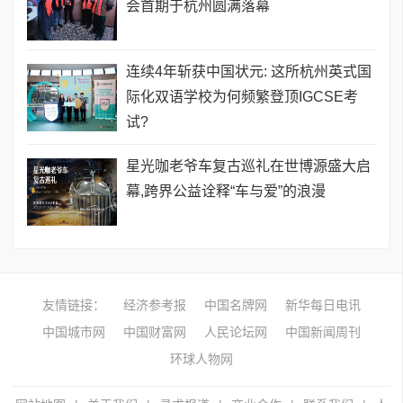
会首期于杭州圆满落幕
连续4年斩获中国状元: 这所杭州英式国
际化双语学校为何频繁登顶IGCSE考
试?
星光咖老爷车复古巡礼在世博源盛大启
幕,跨界公益诠释“车与爱”的浪漫
友情链接：
经济参考报
中国名牌网
新华每日电讯
中国城市网
中国财富网
人民论坛网
中国新闻周刊
环球人物网