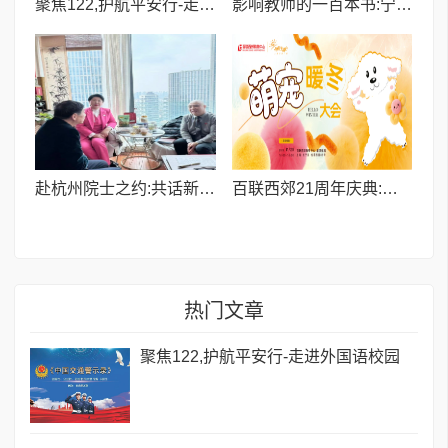
聚焦122,护航平安行-走进外国语校园
影响教师的一百本书:宁波市骆驼实验学校牟彦演老师推荐《活在课堂里》
赴杭州院士之约:共话新质生产力,聚力院士强国
百联西郊21周年庆典:萌宠齐聚,声艺竞秀,共绘社区生活新图景
热门文章
聚焦122,护航平安行-走进外国语校园