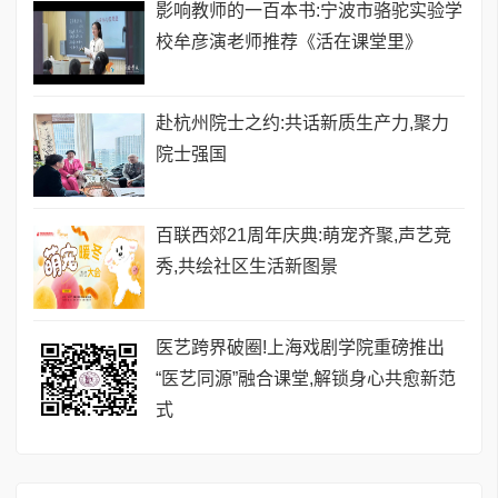
影响教师的一百本书:宁波市骆驼实验学
校牟彦演老师推荐《活在课堂里》
赴杭州院士之约:共话新质生产力,聚力
院士强国
百联西郊21周年庆典:萌宠齐聚,声艺竞
秀,共绘社区生活新图景
医艺跨界破圈!上海戏剧学院重磅推出
“医艺同源”融合课堂,解锁身心共愈新范
式