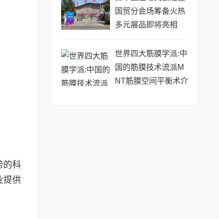
国贸分会场筹备火热
多元展品即将亮相
世界四大筋膜学派:中
国的筋膜技术流派M
NT筋膜空间平衡术介
绍
势的科
业提供