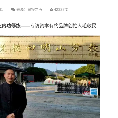
41
来源：晨报之声
42328℃
业内功修炼
——专访资本有约品牌创始人毛敬民