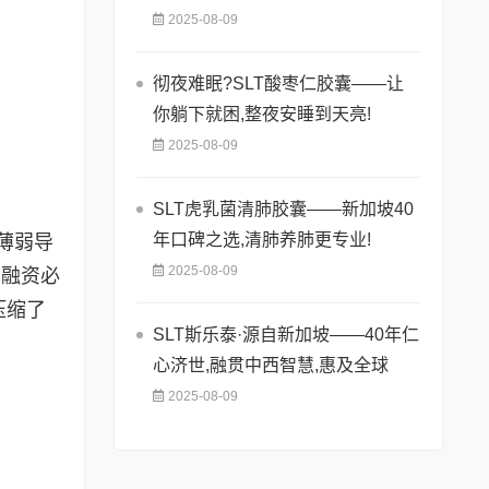
2025-08-09
彻夜难眠?SLT酸枣仁胶囊——让
你躺下就困,整夜安睡到天亮!
2025-08-09
SLT虎乳菌清肺胶囊——新加坡40
年口碑之选,清肺养肺更专业!
薄弱导
2025-08-09
，融资必
压缩了
SLT斯乐泰·源自新加坡——40年仁
心济世,融贯中西智慧,惠及全球
2025-08-09