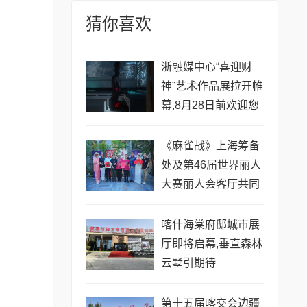
猜你喜欢
浙融媒中心“喜迎财
神”艺术作品展拉开帷
幕,8月28日前欢迎您
来观展
《麻雀战》上海筹备
处及第46届世界丽人
大赛丽人会客厅共同
启动仪式圆满举行
喀什海棠府邸城市展
厅即将启幕,垂直森林
云墅引期待
第十五届喀交会边疆