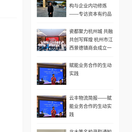
构与企业内功修炼
——专访资本有约品
牌创始人毛敬民
瓷都聚力杭州城 共融
共创写辉煌 杭州市江
西景德镇商会成立一
周年庆典大会圆满举
行
赋能业务合作的生动
实践
云丰物流简报——赋
能业务合作的生动实
践
北大等名校录取通知