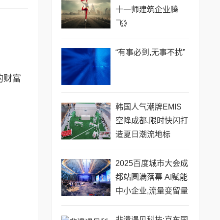
十一师建筑企业腾
飞》
“有事必到,无事不扰”
的财富
韩国人气潮牌EMIS
空降成都,限时快闪打
造夏日潮流地标
2025百度城市大会成
都站圆满落幕 AI赋能
中小企业,流量变留量
的破局之道
非遗遇见科技:京东国