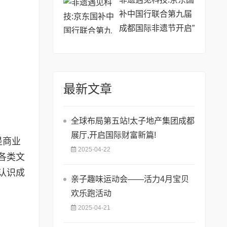
补中国行联合第九届
成都国际非遗节开启”
补上加补”专场活动
最新文章
全球布局第五站!太子地产集团成都
展厅,开启国际财富新篇!
是商业
2025-04-22
各类文
认识成
亲子趣味运动会——活力4月宝贝
欢乐跑活动
2025-04-21