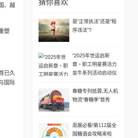
猜你喜欢
国、越
是“正常执法”还是“程
序违法”?
重塑
“2025年世运启新
章・职工明星赛活力
首已久
金牛系列活动启动仪
式暨第十届金牛职工
与国际
绿道健身活动”圆满举
春糖专列抵蓉,无人机
行
物流“春糖季”首秀
逛展必看!第112届全
国糖酒会攻略来啦