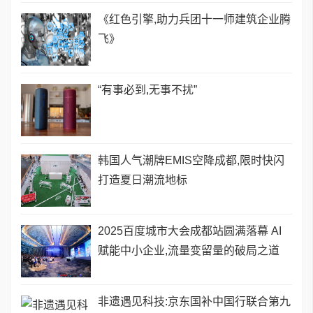
《红色引擎,助力兵团十一师建筑企业腾
飞》
“有事必到,无事不扰”
韩国人气潮牌EMIS空降成都,限时快闪
打造夏日潮流地标
2025百度城市大会成都站圆满落幕 AI
赋能中小企业,流量变留量的破局之道
非遗遇见科技:京东国补中国行联合第九