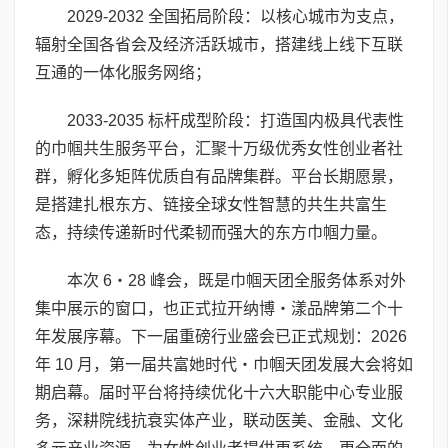
2029-2032 全国拓局阶段：以核心城市为支点，
辐射全国各省会及经济活跃城市，搭建线上线下互联
互通的一体化服务网络；
2033-2035 标杆成型阶段：打造国内极具代表性
的巾帼共生服务平台，汇聚十万级优秀女性创业者社
群，孵化多矩阵优质自有品牌集群。平台长期愿景，
是搭建扎根东方、链接全球女性智慧的共生共富生
态，持续传递新时代柔韧而强大的东方巾帼力量。
本次 6・28 峰会，既是巾帼天团全服务体系对外
集中展示的窗口，也正式拉开纳博・漾品牌第二个十
年发展序幕。下一届重磅行业盛会已正式规划：2026
年 10 月，第一届共富她时代・巾帼天团发展大会将如
期启幕。届时平台将持续优化十六大职能中心专业服
务，深耕院线抗衰实体产业，联动医美、金融、文化