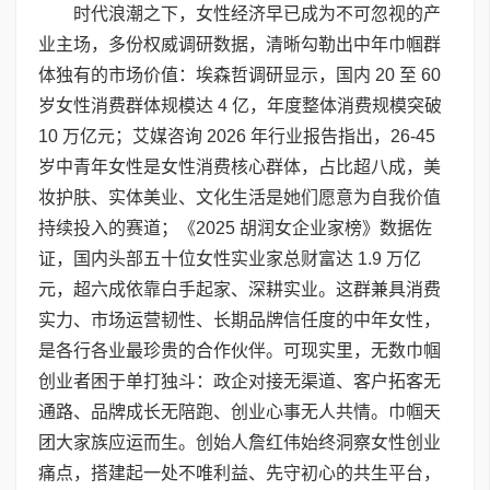
时代浪潮之下，女性经济早已成为不可忽视的产
业主场，多份权威调研数据，清晰勾勒出中年巾帼群
体独有的市场价值：埃森哲调研显示，国内 20 至 60
岁女性消费群体规模达 4 亿，年度整体消费规模突破
10 万亿元；艾媒咨询 2026 年行业报告指出，26-45
岁中青年女性是女性消费核心群体，占比超八成，美
妆护肤、实体美业、文化生活是她们愿意为自我价值
持续投入的赛道；《2025 胡润女企业家榜》数据佐
证，国内头部五十位女性实业家总财富达 1.9 万亿
元，超六成依靠白手起家、深耕实业。这群兼具消费
实力、市场运营韧性、长期品牌信任度的中年女性，
是各行各业最珍贵的合作伙伴。可现实里，无数巾帼
创业者困于单打独斗：政企对接无渠道、客户拓客无
通路、品牌成长无陪跑、创业心事无人共情。巾帼天
团大家族应运而生。创始人詹红伟始终洞察女性创业
痛点，搭建起一处不唯利益、先守初心的共生平台，