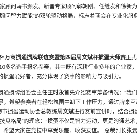
专家顾问聘书颁发。新晋专家顾问郭朝刚、任继发和徐新
、顾问智力赋能”的双轮驱动格局，标志着商会在专业化服
杯”万商掼通掼牌联谊赛
暨
第四届周文斌杯掼蛋大师赛
正式
210多名选手报名参赛，其中既有深耕行业多年的企业家
的掼蛋爱好者，充分体现了赛事的影响力与吸引力。
掼通掼牌组委会主任
王时永
首先介绍赛事筹备情况：“我
场景，希望参赛者在轻松氛围中卸下工作压力，通过牌桌互
上海市掼蛋运动协会总教练
周文斌
进行赛前宣讲时，结合掼
技见格局”的理念：“掼蛋不仅是智力运动，更是沟通艺术
，希望大家在竞技中享受乐趣、收获友谊。”总裁判长
张