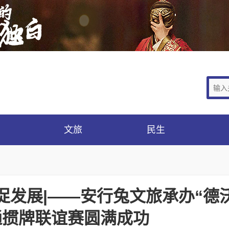
文旅
民生
促发展|——安行兔文旅承办“德
通掼牌联谊赛圆满成功