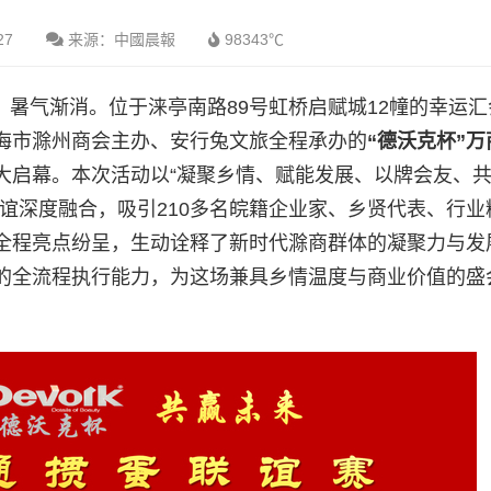
27
来源：中國晨報
98343℃
面，暑气渐消。位于涞亭南路89号虹桥启赋城12幢的幸运
海市滁州商会主办、安行兔文旅全程承办的
“德沃克杯”
大启幕。本次活动以“凝聚乡情、赋能发展、以牌会友、
谊深度融合，吸引210多名皖籍企业家、乡贤代表、行业
全程亮点纷呈，生动诠释了新时代滁商群体的凝聚力与发
的全流程执行能力，为这场兼具乡情温度与商业价值的盛