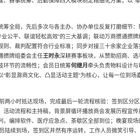
建、赛事统筹、后勤保障四大模块制定精细化方案，以“
统筹全局，先后多次与各主办、协办单位反复打磨细节：
专业公平、联谊轻松高效”的三大基调；联动万商掼通掼牌
规则、裁判配置符合行业标准；同步对接三十余家企业落
通掼牌组委会主任
王时永
深耕赛事板块，从赞助招商、选
技环节的流畅性；会员日统筹
何继月
牵头负责物料设计与
以“彰显滁商文化、凸显活动主题”为核心，让每一位到场
提前两小时抵达现场，完成最后一轮流程核验：签到区分
、活动流程和主持稿，背景屏循环播放商会发展历程宣传
列，编排软件、医疗应急点、茶歇区全部到位；晚宴现场
人员陆续到场，签到区井然有序运转，工作人员微笑引导