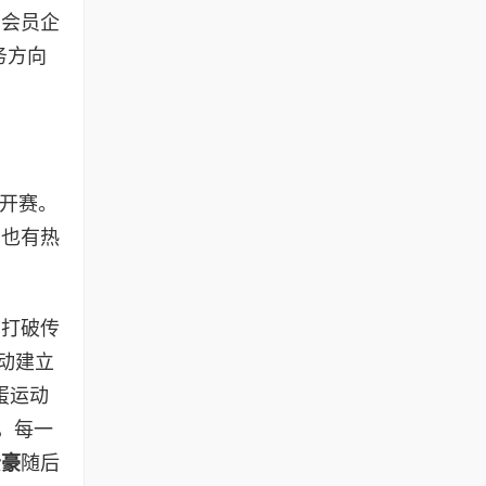
为会员企
务方向
开赛。
，也有热
们打破传
动建立
蛋运动
，每一
云豪
随后