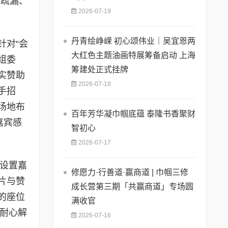
零疏漏、
2026-07-19
丹青绘峥嵘 初心颂伟业｜吴宜恩两
针对“会
大红色主题油画特展筹备启动 上海
组委
筹建处正式挂牌
实赞助
2026-07-18
手招
场地布
百年芳华凝巾帼底蕴 泰隆书香聚财
嘉宾感
智初心
2026-07-17
区设置嘉
修愿力·行善道·赢商道 | 巾帼三修
片与赞
成长营第三期「共赢商道」专场圆
的座位
满收官
、耐心解
2026-07-16