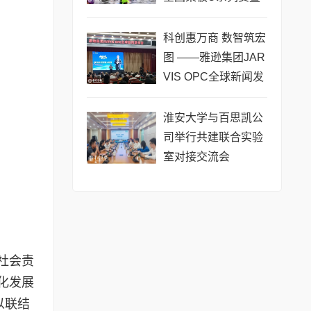
长三角城市联赛桨板
公开赛（常熟站）即
科创惠万商 数智筑宏
将热力
图 ——雅逊集团JAR
VIS OPC全球新闻发
布会在长沙举行
淮安大学与百思凯公
司举行共建联合实验
室对接交流会
社会责
化发展
以联结