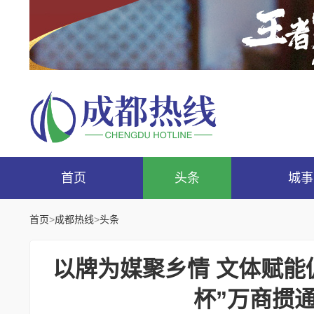
首页
头条
城事
首页
>
成都热线
>
头条
以牌为媒聚乡情 文体赋能
杯”万商掼