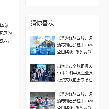
猜你喜欢
场领
家庭的
以桨为媒联四城，逐
融入，
浪琴湖启新程｜2026
全国桨板U系列赛暨
长三角城市联赛桨板
公开赛（常熟站）即
出海上市全球扬帆 A
将开赛
51中外科学家企业家
投资家联谊会专场在
黄浦成功举办 搭建企
业境外上市多元服务
以桨为媒联四城，逐
浪琴湖启新程｜2026
全国桨板U系列赛暨