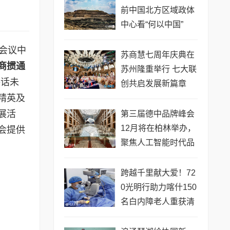
前中国北方区域政体
中心看“何以中国”
汇会议中
苏商慧七周年庆典在
万商掼通
苏州隆重举行 七大联
共话未
创共启发展新篇章
精英及
展活
第三届德中品牌峰会
12月将在柏林举办，
会提供
聚焦人工智能时代品
牌全球化发展
跨越千里献大爱！72
0光明行助力喀什150
名白内障老人重获清
晰视界