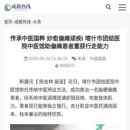
首页
>
成都热线
>
头条
传承中医国粹 妙愈偏瘫顽疾I 喀什市团结医
院中医馆助偏瘫患者重获行走能力
2026-06-24 11:30:23
来源：中國晨報
80960℃
新疆讯【 陈会林 报道】近日，喀什市团结医院中
医馆依托传统中医辨证古法，成功救治一名脑梗偏瘫
患者，经系统中医调理疏通瘀阻经络、恢复肢体肌
力，患者现已能够独立慢行，充分彰显中医药通络固
本、标本兼治的独特优势。