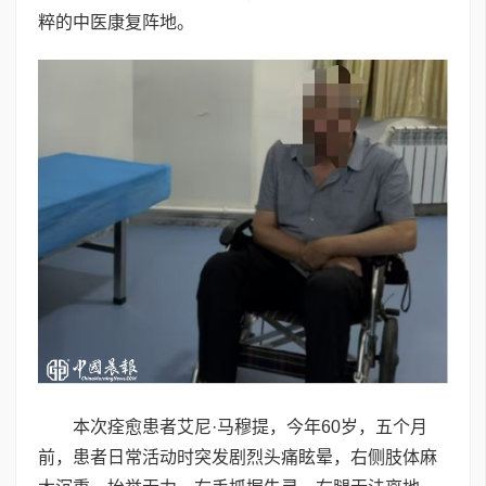
粹的中医康复阵地。
本次痊愈患者艾尼·马穆提，今年60岁，五个月
前，患者日常活动时突发剧烈头痛眩晕，右侧肢体麻