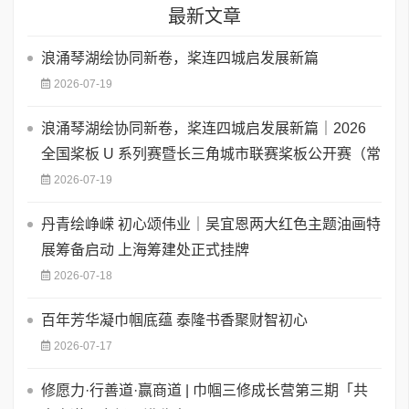
最新文章
浪涌琴湖绘协同新卷，桨连四城启发展新篇
2026-07-19
浪涌琴湖绘协同新卷，桨连四城启发展新篇｜2026
全国桨板 U 系列赛暨长三角城市联赛桨板公开赛（常
2026-07-19
丹青绘峥嵘 初心颂伟业｜吴宜恩两大红色主题油画特
展筹备启动 上海筹建处正式挂牌
2026-07-18
百年芳华凝巾帼底蕴 泰隆书香聚财智初心
2026-07-17
修愿力·行善道·赢商道 | 巾帼三修成长营第三期「共