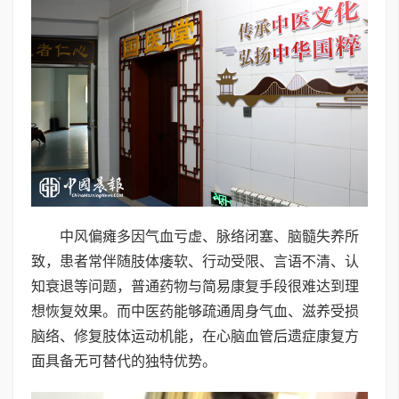
中风偏瘫多因气血亏虚、脉络闭塞、脑髓失养所
致，患者常伴随肢体痿软、行动受限、言语不清、认
知衰退等问题，普通药物与简易康复手段很难达到理
想恢复效果。而中医药能够疏通周身气血、滋养受损
脑络、修复肢体运动机能，在心脑血管后遗症康复方
面具备无可替代的独特优势。