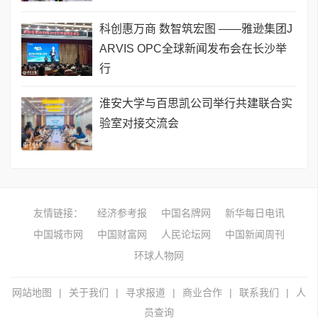
科创惠万商 数智筑宏图 ——雅逊集团J
ARVIS OPC全球新闻发布会在长沙举
行
淮安大学与百思凯公司举行共建联合实
验室对接交流会
友情链接：
经济参考报
中国名牌网
新华每日电讯
中国城市网
中国财富网
人民论坛网
中国新闻周刊
环球人物网
网站地图
|
关于我们
|
寻求报道
|
商业合作
|
联系我们
|
人
员查询