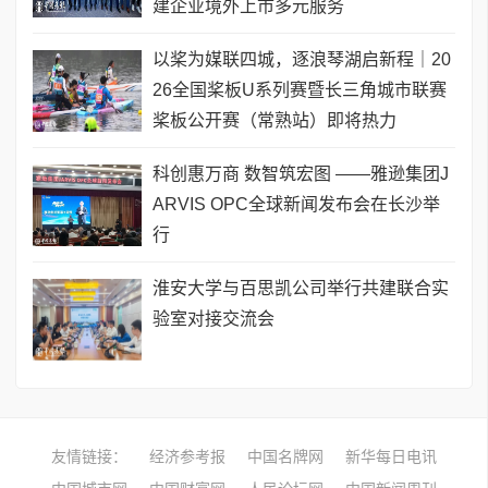
建企业境外上市多元服务
以桨为媒联四城，逐浪琴湖启新程｜20
26全国桨板U系列赛暨长三角城市联赛
桨板公开赛（常熟站）即将热力
科创惠万商 数智筑宏图 ——雅逊集团J
ARVIS OPC全球新闻发布会在长沙举
行
淮安大学与百思凯公司举行共建联合实
验室对接交流会
友情链接：
经济参考报
中国名牌网
新华每日电讯