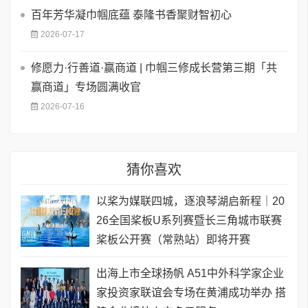
百年芳华凝巾帼底蕴 泰隆书香聚财智初心
2026-07-17
修愿力·行善道·赢商道 | 巾帼三修成长营第三期「共
赢商道」专场圆满收官
2026-07-16
猜你喜欢
以桨为媒联四城，逐浪琴湖启新程｜20
26全国桨板U系列赛暨长三角城市联赛
桨板公开赛（常熟站）即将开赛
出海上市全球扬帆 A51中外科学家企业
家投资家联谊会专场在黄浦成功举办 搭