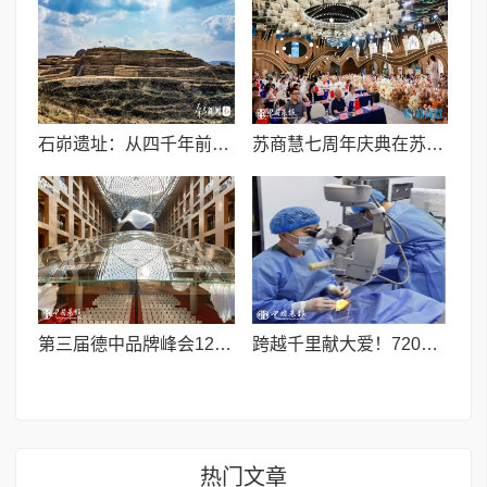
石峁遗址：从四千年前中国北方区域政体中心看“何以中国”
苏商慧七周年庆典在苏州隆重举行 七大联创共启发展新篇章
第三届德中品牌峰会12月将在柏林举办，聚焦人工智能时代品牌全球化发展
跨越千里献大爱！720光明行助力喀什150名白内障老人重获清晰视界
热门文章