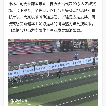
伟林、副会长药国带队，商会会员代表20余人齐聚赛
场、亲临观赛，全程见证喀什与吐鲁番两地球队的精
彩对决。大家以呐喊传递热爱，以驻足表达支持，沉
浸式感受新疆本土足球运动的拼搏魅力与竞技风采，
用温情与担当为南疆体育事业发展加油鼓劲。