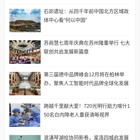
石峁遗址：从四千年前中国北方区域政
体中心看“何以中国”
苏商慧七周年庆典在苏州隆重举行 七大
联创共启发展新篇章
第三届德中品牌峰会12月将在柏林举
办，聚焦人工智能时代品牌全球化发展
跨越千里献大爱！720光明行助力喀什1
50名白内障老人重获清晰视界
浪涌琴湖绘协同新卷，桨连四城启发展