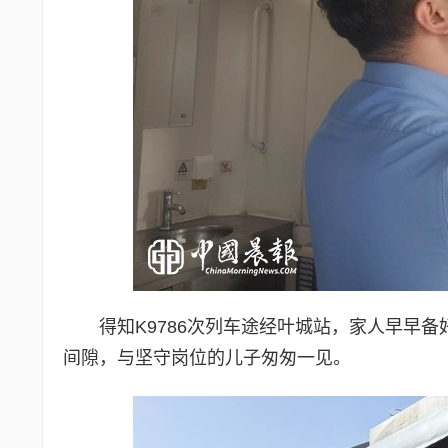
得知K9786次列车途经叶城站，家人早早
间隙，与坚守岗位的儿子匆匆一见。