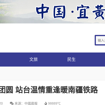
文旅
民生
团圆 站台温情重逢暖南疆铁路
20
来源：中國晨報
98889℃