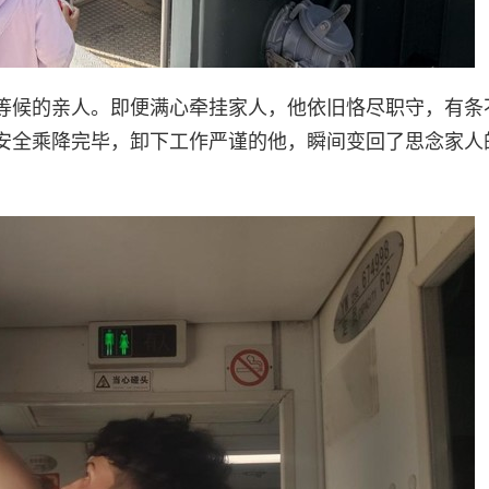
等候的亲人。即便满心牵挂家人，他依旧恪尽职守，有条
安全乘降完毕，卸下工作严谨的他，瞬间变回了思念家人