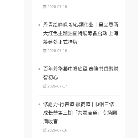
2026-07-19
丹青绘峥嵘 初心颂伟业｜吴宜恩两
大红色主题油画特展筹备启动 上海
筹建处正式挂牌
2026-07-18
百年芳华凝巾帼底蕴 泰隆书香聚财
智初心
2026-07-17
修愿力·行善道·赢商道 | 巾帼三修
成长营第三期「共赢商道」专场圆
满收官
2026-07-16