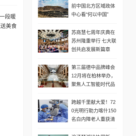
前中国北方区域政体
中心看“何以中国”
了一段暖
台送美食
苏商慧七周年庆典在
苏州隆重举行 七大联
创共启发展新篇章
第三届德中品牌峰会
12月将在柏林举办，
聚焦人工智能时代品
牌全球化发展
跨越千里献大爱！72
0光明行助力喀什150
名白内障老人重获清
晰视界