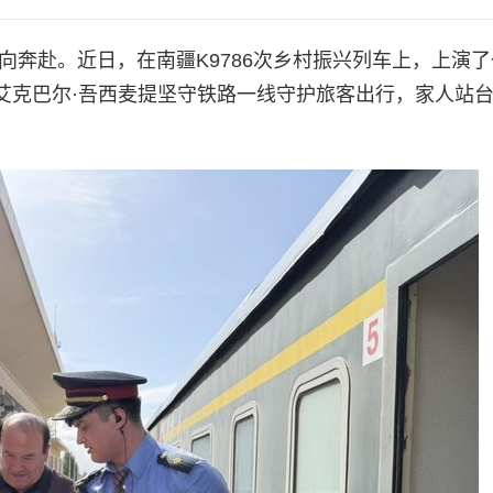
向奔赴。近日，在南疆K9786次乡村振兴列车上，上演
艾克巴尔·吾西麦提坚守铁路一线守护旅客出行，家人站