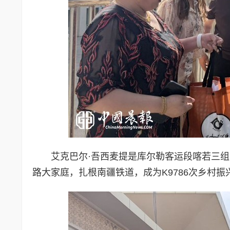
艾克巴尔·吾西麦提是库尔勒客运段喀若三组
路大家庭，扎根南疆铁道，成为K9786次乡村