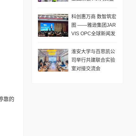
长三角城市联赛桨板
公开赛（常熟站）即
科创惠万商 数智筑宏
将热力
图 ——雅逊集团JAR
VIS OPC全球新闻发
布会在长沙举行
淮安大学与百思凯公
司举行共建联合实验
室对接交流会
停靠的