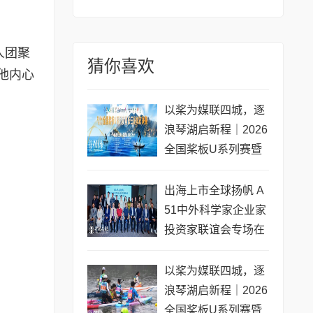
人团聚
猜你喜欢
他内心
以桨为媒联四城，逐
浪琴湖启新程｜2026
全国桨板U系列赛暨
长三角城市联赛桨板
公开赛（常熟站）即
出海上市全球扬帆 A
将开赛
51中外科学家企业家
投资家联谊会专场在
黄浦成功举办 搭建企
业境外上市多元服务
以桨为媒联四城，逐
浪琴湖启新程｜2026
全国桨板U系列赛暨