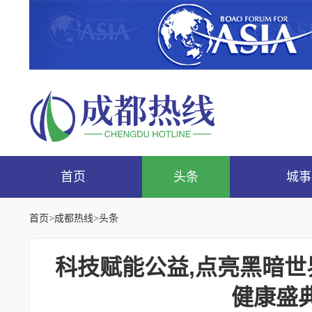
首页
头条
城事
首页
>
成都热线
>
头条
​科技赋能公益,点亮黑暗世
健康盛