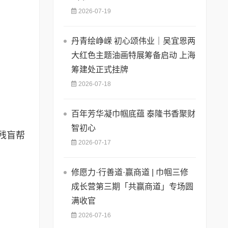
2026-07-19
丹青绘峥嵘 初心颂伟业｜吴宜恩两
大红色主题油画特展筹备启动 上海
筹建处正式挂牌
2026-07-18
百年芳华凝巾帼底蕴 泰隆书香聚财
智初心
残盲帮
2026-07-17
修愿力·行善道·赢商道 | 巾帼三修
成长营第三期「共赢商道」专场圆
满收官
2026-07-16