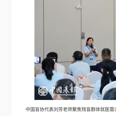
中国盲协代表刘芳老师聚焦残盲群体就医需