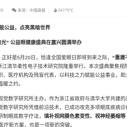
25
来源：中國晨報
24775℃
能公益，点亮黑暗世界
的光” 公益眼健康盛典在嘉兴圆满举办
而今天，正好是5月20日，恰逢全国爱眼日即将到来之际，
“重建
浙江清华柔性电子技术研究院隆重举行。本次盛典聚焦视
织、医疗机构及残盲代表，以科技之力赋能公益事业，助
温暖之约。
视觉数字研究所主办，作为浙江省政府与清华大学共建的
觉数字研究所凭借前沿技术，已成功攻克多项眼底疾病诊
研制眼底数字疗法，
填补视网膜色素变性、视神经萎缩等
医疗新方案，也是一项新的突破。