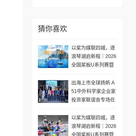
猜你喜欢
以桨为媒联四城，逐
浪琴湖启新程｜2026
全国桨板U系列赛暨
长三角城市联赛桨板
公开赛（常熟站）即
出海上市全球扬帆 A
将开赛
51中外科学家企业家
投资家联谊会专场在
黄浦成功举办 搭建企
业境外上市多元服务
以桨为媒联四城，逐
浪琴湖启新程｜2026
全国桨板U系列赛暨