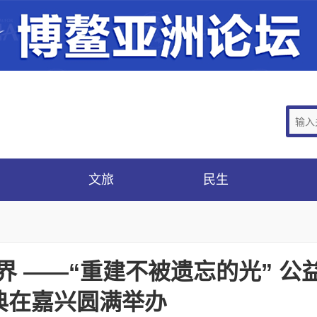
文旅
民生
界 ——“重建不被遗忘的光” 公
典在嘉兴圆满举办