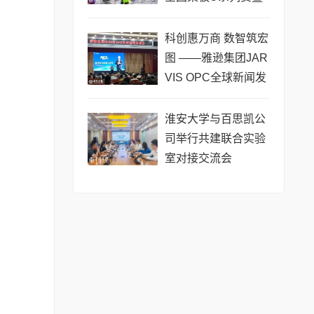
长三角城市联赛桨板
公开赛（常熟站）即
科创惠万商 数智筑宏
将热力
图 ——雅逊集团JAR
VIS OPC全球新闻发
布会在长沙举行
淮安大学与百思凯公
司举行共建联合实验
室对接交流会