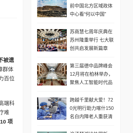
前中国北方区域政体
中心看“何以中国”
苏商慧七周年庆典在
苏州隆重举行 七大联
创共启发展新篇章
不被遗
第三届德中品牌峰会
障群体
12月将在柏林举办，
力百位
聚焦人工智能时代品
牌全球化发展
跨越千里献大爱！72
高端科
0光明行助力喀什150
疗难
名白内障老人重获清
10
项
晰视界