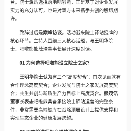
台。院士驿站选择落地吧啦熊，正是基于对企业发展
实力的充分认可，也是对双方未来携手共创的殷切期
许。
致辞过后是
巅峰访谈
，
活动迎来院士驿站授牌的
核心环节。主持人围绕三大核心话题，与王明华院
士、吧啦熊熊茂浩董事长展开深度对话。
01
为何选择吧啦熊设立院士之家
？
王明华院士
认为
有三个“高度契合”：首次见面就有
合作理念高度契合；企业发展与院士之家发展高度契
合；共生共创与新质生产力目标上高度契合。
熊茂浩
董事长表
态
吧啦熊具备承接院士驿站运营的完整条
件，非常需要高端智库在战略顶层设计上提供支撑和
实现生态企业的健康发展跨越。