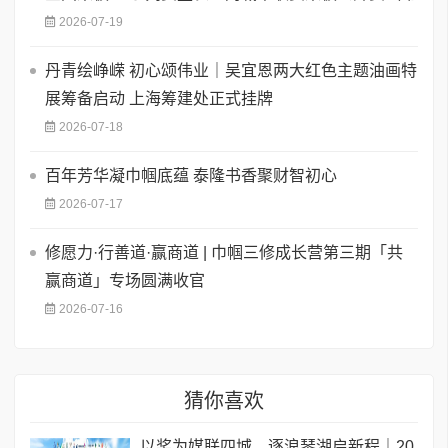
2026-07-19
丹青绘峥嵘 初心颂伟业｜吴宜恩两大红色主题油画特
展筹备启动 上海筹建处正式挂牌
2026-07-18
百年芳华凝巾帼底蕴 泰隆书香聚财智初心
2026-07-17
修愿力·行善道·赢商道 | 巾帼三修成长营第三期「共
赢商道」专场圆满收官
2026-07-16
猜你喜欢
以桨为媒联四城，逐浪琴湖启新程｜20