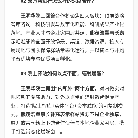
02
双方将进行怎么样的深度合作
？
王明华院士回答
合作将聚焦四大板块：顶层战略
智库咨询、科技研发与数字化赋能、科研成果产业化
落地、产业人才与企业家圈层共建。
熊茂浩董事长表
示
吧啦熊将全面开放场景、渠道、数据资源，投入专
属场地与团队保障驿站常态化运行，并以资本与并购
平台优势参与优质项目孵化。
03
院士驿站如何以点带面，辐射赋能
？
王明华院士
提出“内和外”两个方面，
对内做实对
吧啦熊的专属助力，对外以点带面辐射数智健康产
业，打造“院士智库+实体平台+资本赋能”的可复制模
式。
熊茂浩董事长补充表示
驿站资源不是企业独享，
愿开放共享给上下游合作伙伴与本地企业家圈层，携
手打造常态化赋能窗口。