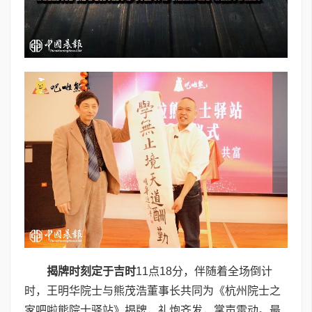
揭牌时刻
定于吉时
11点18分，伴随着全场倒计
时，王明华院士与熊茂浩董事长共同为《杭州院士之
家吧啦熊院士驿站》揭牌，礼炮齐发，掌声雷动。最