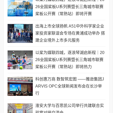
26全国桨板U系列赛暨长三角城市联赛
桨板公开赛（常熟站）即将开赛
出海上市全球扬帆 A51中外科学家企业
家投资家联谊会专场在黄浦成功举办 搭
建企业境外上市多元服务
以桨为媒联四城，逐浪琴湖启新程｜20
26全国桨板U系列赛暨长三角城市联赛
桨板公开赛（常熟站）即将热力
科创惠万商 数智筑宏图 ——雅逊集团J
ARVIS OPC全球新闻发布会在长沙举
行
淮安大学与百思凯公司举行共建联合实
验室对接交流会