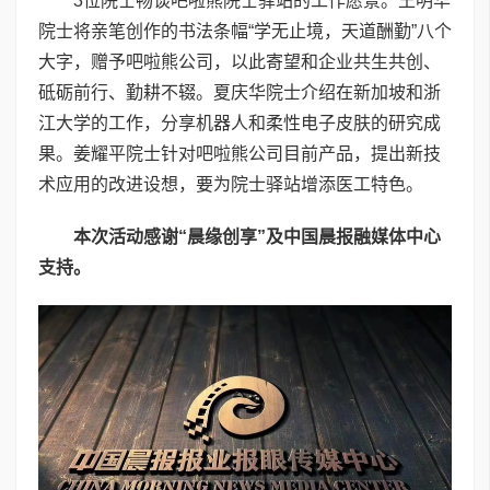
3位院士畅谈吧啦熊院士驿站的工作愿景。王明华
院士将亲笔创作的书法条幅“学无止境，天道酬勤”八个
大字，赠予吧啦熊公司，以此寄望和企业共生共创、
砥砺前行、勤耕不辍。夏庆华院士介绍在新加坡和浙
江大学的工作，分享机器人和柔性电子皮肤的研究成
果。姜耀平院士针对吧啦熊公司目前产品，提出新技
术应用的改进设想，要为院士驿站增添医工特色。
本次活动感谢“晨缘创享”及中国晨报融媒体中心
支持。