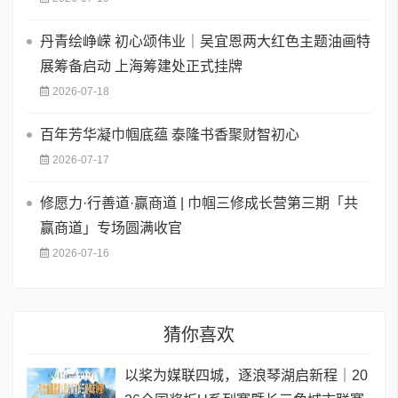
丹青绘峥嵘 初心颂伟业｜吴宜恩两大红色主题油画特
展筹备启动 上海筹建处正式挂牌
2026-07-18
百年芳华凝巾帼底蕴 泰隆书香聚财智初心
2026-07-17
修愿力·行善道·赢商道 | 巾帼三修成长营第三期「共
赢商道」专场圆满收官
2026-07-16
猜你喜欢
以桨为媒联四城，逐浪琴湖启新程｜20