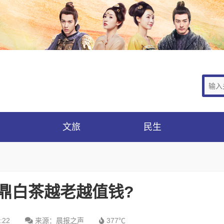
文旅
民生
福鼎白茶越老越值钱?
:22
来源：晨报之声
377℃