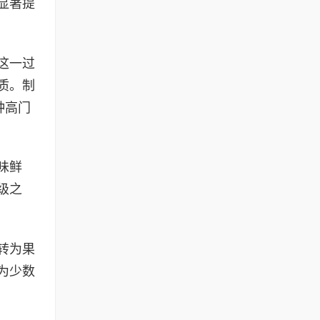
显著提
这一过
质。制
种高门
味鲜
级之
转为果
为少数