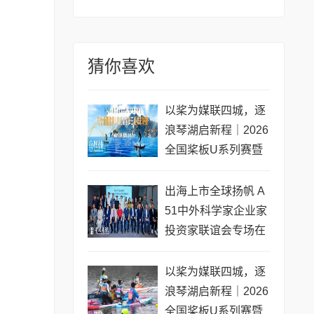
猜你喜欢
以桨为媒联四城，逐
浪琴湖启新程｜2026
全国桨板U系列赛暨
长三角城市联赛桨板
公开赛（常熟站）即
出海上市全球扬帆 A
将开赛
51中外科学家企业家
投资家联谊会专场在
黄浦成功举办 搭建企
业境外上市多元服务
以桨为媒联四城，逐
浪琴湖启新程｜2026
全国桨板U系列赛暨