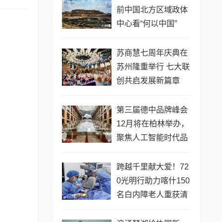
前中国北方区域政体
中心看“何以中国”
苏商慧七周年庆典在
苏州隆重举行 七大联
创共启发展新篇章
第三届德中品牌峰会
12月将在柏林举办，
聚焦人工智能时代品
牌全球化发展
跨越千里献大爱！72
0光明行助力喀什150
名白内障老人重获清
晰视界