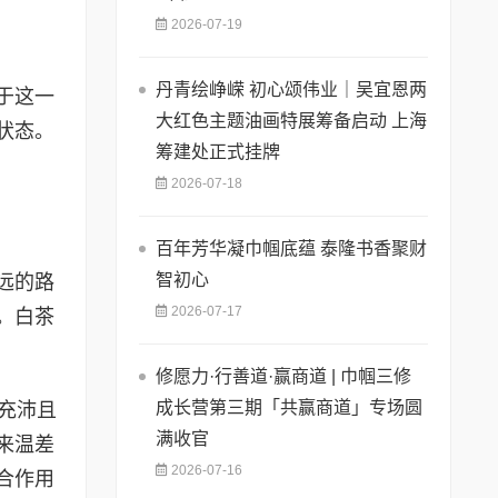
2026-07-19
丹青绘峥嵘 初心颂伟业｜吴宜恩两
于这一
大红色主题油画特展筹备启动 上海
状态。
筹建处正式挂牌
2026-07-18
百年芳华凝巾帼底蕴 泰隆书香聚财
智初心
远的路
2026-07-17
。白茶
修愿力·行善道·赢商道 | 巾帼三修
成长营第三期「共赢商道」专场圆
充沛且
满收官
来温差
2026-07-16
合作用