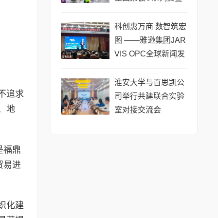
长三角城市联赛桨板
公开赛（常熟站）即
科创惠万商 数智筑宏
将热力
图 ——雅逊集团JAR
VIS OPC全球新闻发
布会在长沙举行
淮安大学与百思凯公
不追求
司举行共建联合实验
、地
室对接交流会
是福鼎
贸易进
织化建