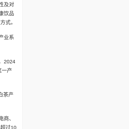
性及对
康饮品
康方式。
产业系
2024
这一产
白茶产
电商、
超过10