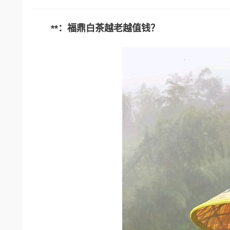
**：福鼎白茶越老越值钱？