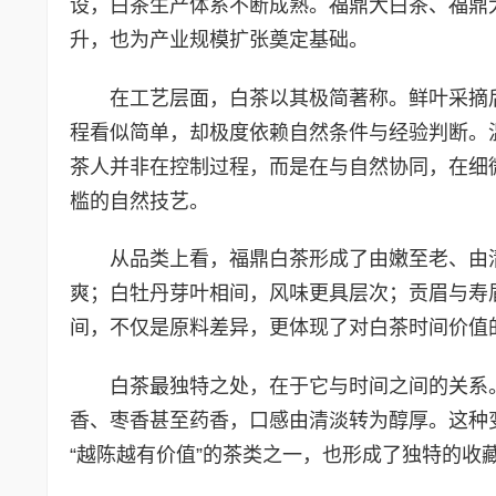
设，白茶生产体系不断成熟。福鼎大白茶、福鼎
升，也为产业规模扩张奠定基础。
在工艺层面，白茶以其极简著称。鲜叶采摘
程看似简单，却极度依赖自然条件与经验判断。
茶人并非在控制过程，而是在与自然协同，在细
槛的自然技艺。
从品类上看，福鼎白茶形成了由嫩至老、由
爽；白牡丹芽叶相间，风味更具层次；贡眉与寿
间，不仅是原料差异，更体现了对白茶时间价值
白茶最独特之处，在于它与时间之间的关系
香、枣香甚至药香，口感由清淡转为醇厚。这种
“越陈越有价值”的茶类之一，也形成了独特的收