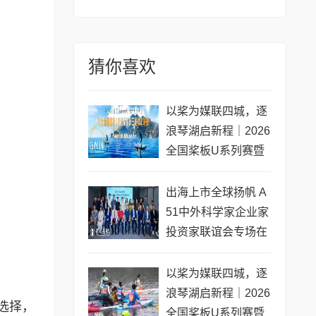
猜你喜欢
以桨为媒联四城，逐
浪琴湖启新程｜2026
全国桨板U系列赛暨
长三角城市联赛桨板
公开赛（常熟站）即
出海上市全球扬帆 A
将开赛
51中外科学家企业家
投资家联谊会专场在
黄浦成功举办 搭建企
业境外上市多元服务
以桨为媒联四城，逐
浪琴湖启新程｜2026
选择，
全国桨板U系列赛暨