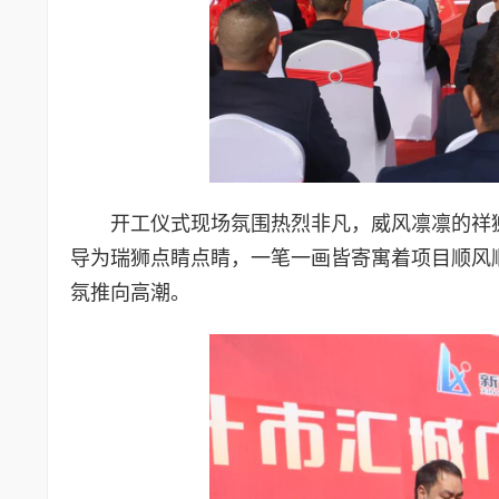
开工仪式现场氛围热烈非凡，威风凛凛的祥
导为瑞狮点睛点睛，一笔一画皆寄寓着项目顺风
氛推向高潮。