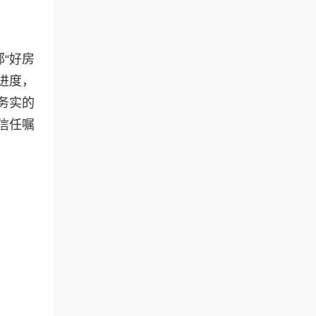
“好房
进度，
务实的
信任嘱