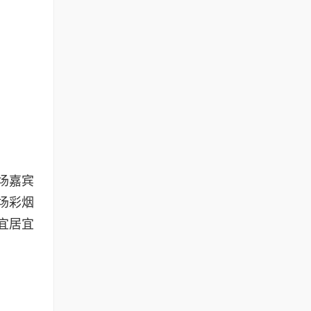
场嘉宾
场彩烟
宜居宜