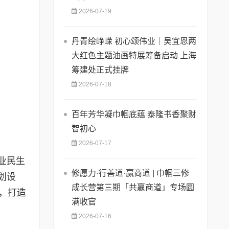
2026-07-19
丹青绘峥嵘 初心颂伟业｜吴宜恩两
大红色主题油画特展筹备启动 上海
筹建处正式挂牌
2026-07-18
百年芳华凝巾帼底蕴 泰隆书香聚财
智初心
2026-07-17
业民生
修愿力·行善道·赢商道 | 巾帼三修
划设
成长营第三期「共赢商道」专场圆
，打造
满收官
2026-07-16