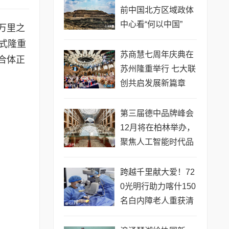
前中国北方区域政体
中心看“何以中国”
万里之
式隆重
苏商慧七周年庆典在
合体正
苏州隆重举行 七大联
创共启发展新篇章
第三届德中品牌峰会
12月将在柏林举办，
聚焦人工智能时代品
牌全球化发展
跨越千里献大爱！72
0光明行助力喀什150
名白内障老人重获清
晰视界