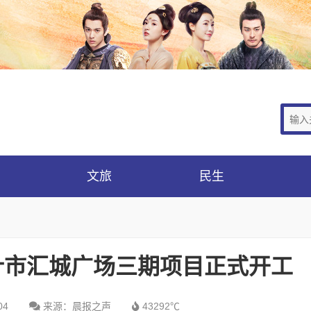
文旅
民生
 喀什市汇城广场三期项目正式开工
04
来源：晨报之声
43292℃