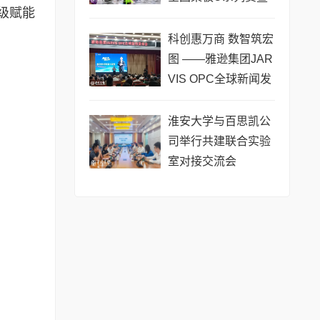
级赋能
长三角城市联赛桨板
公开赛（常熟站）即
科创惠万商 数智筑宏
将热力
图 ——雅逊集团JAR
VIS OPC全球新闻发
布会在长沙举行
淮安大学与百思凯公
司举行共建联合实验
室对接交流会