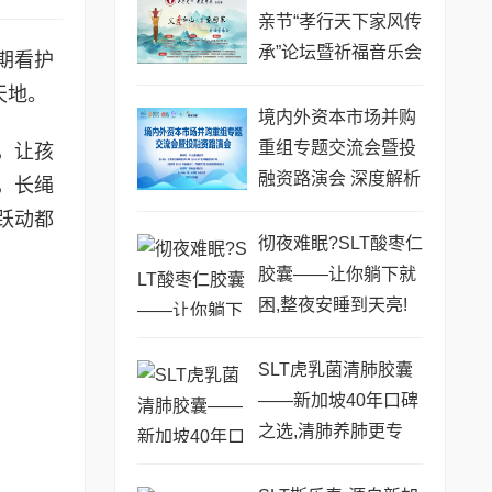
亲节“孝行天下家风传
承”论坛暨祈福音乐会
期看护
圆满成功
天地。
境内外资本市场并购
重组专题交流会暨投
，让孩
融资路演会 深度解析
，长绳
驱动企业资本战略升
跃动都
级
彻夜难眠?SLT酸枣仁
胶囊——让你躺下就
困,整夜安睡到天亮!
SLT虎乳菌清肺胶囊
——新加坡40年口碑
之选,清肺养肺更专
业!