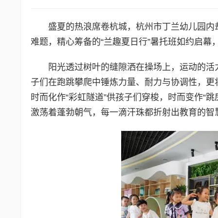
盛夏的热浪席卷杭城，杭州市丁兰幼儿园内
难题，精心筹备的“兰趣夏日行”暑托班如约启
阳光透过树叶的缝隙洒在操场上，运动的活
子们在跑跳攀爬中锤炼力量、耐力与协调性，更
时而化作“彩虹隧道”供孩子们穿梭，时而变作“跳
激荡着蓬勃朝气，每一滴汗珠都折射出教育的智