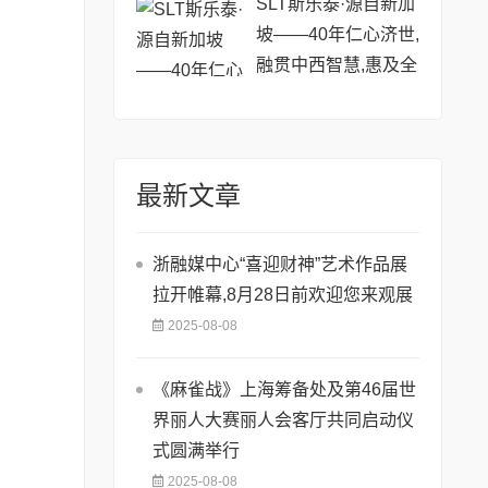
SLT斯乐泰·源自新加
坡——40年仁心济世,
融贯中西智慧,惠及全
球
最新文章
浙融媒中心“喜迎财神”艺术作品展
拉开帷幕,8月28日前欢迎您来观展
2025-08-08
《麻雀战》上海筹备处及第46届世
界丽人大赛丽人会客厅共同启动仪
式圆满举行
2025-08-08