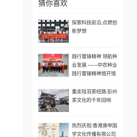
猜你喜欢
探索科技前沿,点燃创
新梦想
践行雷锋精神 领航种
业发展 ——中农种业
践行雷锋精神馆开馆
启新程
重走陆羽茶经路:彭州
茶文化的千年回响
热烈庆祝:香港庚申国
学文化传播有限公司