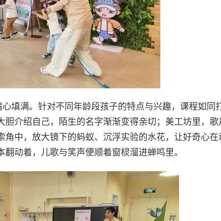
”精心填满。针对不同年龄段孩子的特点与兴趣，课程如同
大胆介绍自己，陌生的名字渐渐变得亲切；美工坊里，歌
索角中，放大镜下的蚂蚁、沉浮实验的水花，让好奇心在
本翻动着，儿歌与笑声便顺着窗棂溜进蝉鸣里。