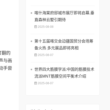
喀什海棠府邸城市展厅即将启幕,垂
直森林云墅引期待
2025-08-08
第十五届喀交会边疆国贸分会场筹
备火热 多元展品即将亮相
打翻的
2025-08-07
声与画
动手尝
世界四大筋膜学派:中国的筋膜技术
流派MNT筋膜空间平衡术介绍
2025-08-07