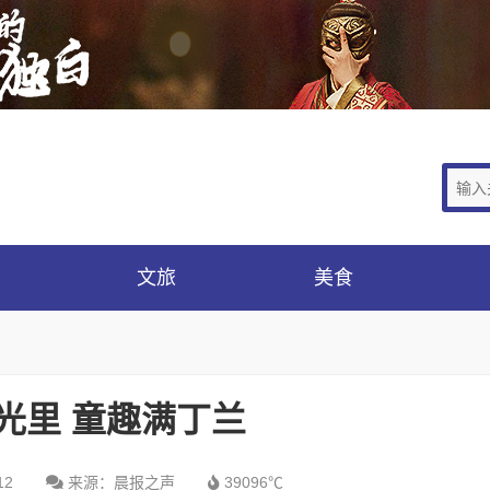
文旅
美食
光里 童趣满丁兰
12
来源：晨报之声
39096℃