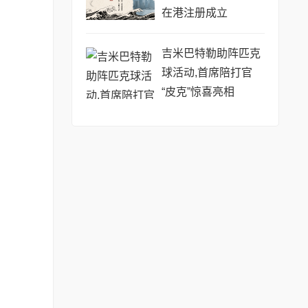
在港注册成立
吉米巴特勒助阵匹克
球活动,首席陪打官
“皮克”惊喜亮相