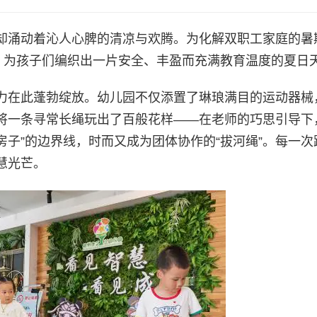
却涌动着沁人心脾的清凉与欢腾。为化解双职工家庭的暑
幕，为孩子们编织出一片安全、丰盈而充满教育温度的夏日
力在此蓬勃绽放。幼儿园不仅添置了琳琅满目的运动器械
将一条寻常长绳玩出了百般花样——在老师的巧思引导下
房子”的边界线，时而又成为团体协作的“拔河绳”。每一次
慧光芒。