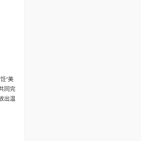
饪”美
共同完
放出温