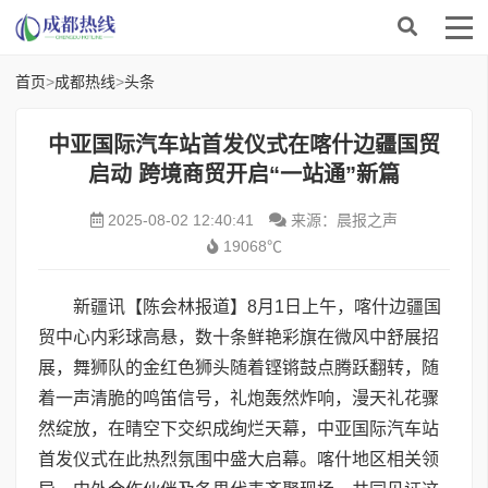
首页
>
成都热线
>
头条
中亚国际汽车站首发仪式在喀什边疆国贸
启动 跨境商贸开启“一站通”新篇
2025-08-02 12:40:41
来源：晨报之声
19068℃
新疆讯【陈会林报道】8月1日上午，喀什边疆国
贸中心内彩球高悬，数十条鲜艳彩旗在微风中舒展招
展，舞狮队的金红色狮头随着铿锵鼓点腾跃翻转，随
着一声清脆的鸣笛信号，礼炮轰然炸响，漫天礼花骤
然绽放，在晴空下交织成绚烂天幕，中亚国际汽车站
首发仪式在此热烈氛围中盛大启幕。喀什地区相关领