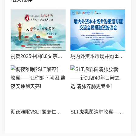
祝贺2025中国8.8父亲节“孝行天下家风传承”论坛暨祈福音乐会圆满成功
境内外资本市场并购重组专题交流会暨投融资路演会 深度解析驱动企业资本战略升级
彻夜难眠?SLT酸枣仁胶囊——让你躺下就困,整夜安睡到天亮!
SLT虎乳菌清肺胶囊——新加坡40年口碑之选,清肺养肺更专业!