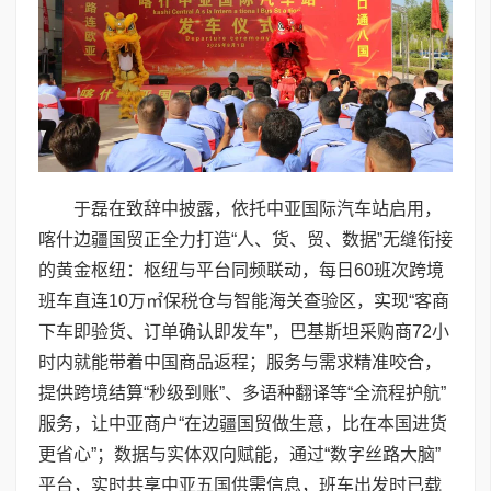
于磊在致辞中披露，依托中亚国际汽车站启用，
喀什边疆国贸正全力打造“人、货、贸、数据”无缝衔接
的黄金枢纽：枢纽与平台同频联动，每日60班次跨境
班车直连10万㎡保税仓与智能海关查验区，实现“客商
下车即验货、订单确认即发车”，巴基斯坦采购商72小
时内就能带着中国商品返程；服务与需求精准咬合，
提供跨境结算“秒级到账”、多语种翻译等“全流程护航”
服务，让中亚商户“在边疆国贸做生意，比在本国进货
更省心”；数据与实体双向赋能，通过“数字丝路大脑”
平台，实时共享中亚五国供需信息，班车出发时已载