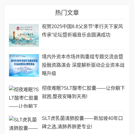
热门文章
祝贺2025中国8.8父亲节“孝行天下家风
传承”论坛暨祈福音乐会圆满成功
境内外资本市场并购重组专题交流会暨
投融资路演会 深度解析驱动企业资本战
略升级
彻夜难眠?SLT酸枣仁胶囊——让你躺下
就困,整夜安睡到天亮!
SLT虎乳菌清肺胶囊——新加坡40年口
碑之选,清肺养肺更专业!