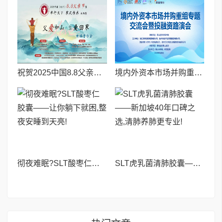
祝贺2025中国8.8父亲节“孝行天下家风传承”论坛暨祈福音乐会圆满成功
境内外资本市场并购重组专题交流会暨投融资路演会 深度解析驱动企业资本战略升级
彻夜难眠?SLT酸枣仁胶囊——让你躺下就困,整夜安睡到天亮!
SLT虎乳菌清肺胶囊——新加坡40年口碑之选,清肺养肺更专业!