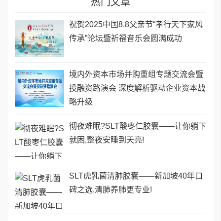
热门文章
祝贺2025中国8.8父亲节“孝行天下家风
传承”论坛暨祈福音乐会圆满成功
境内外资本市场并购重组专题交流会暨
投融资路演会 深度解析驱动企业资本战
略升级
彻夜难眠?SLT酸枣仁胶囊——让你躺下
就困,整夜安睡到天亮!
SLT虎乳菌清肺胶囊——新加坡40年口
碑之选,清肺养肺更专业!