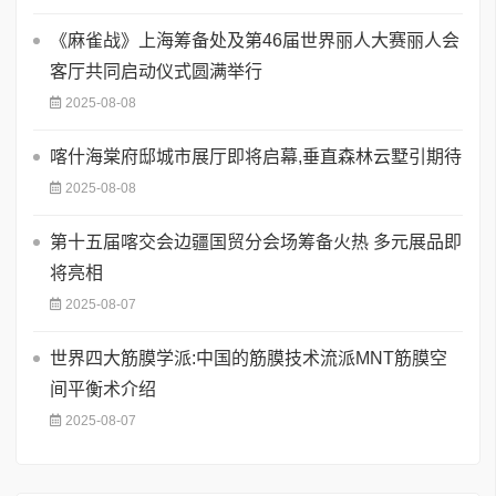
《麻雀战》上海筹备处及第46届世界丽人大赛丽人会
客厅共同启动仪式圆满举行
2025-08-08
喀什海棠府邸城市展厅即将启幕,垂直森林云墅引期待
2025-08-08
第十五届喀交会边疆国贸分会场筹备火热 多元展品即
将亮相
2025-08-07
世界四大筋膜学派:中国的筋膜技术流派MNT筋膜空
间平衡术介绍
2025-08-07