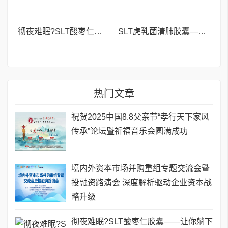
彻夜难眠?SLT酸枣仁胶囊——让你躺下就困,整夜安睡到天亮!
SLT虎乳菌清肺胶囊——新加坡40年口碑之选,清肺养肺更专业!
热门文章
祝贺2025中国8.8父亲节“孝行天下家风
传承”论坛暨祈福音乐会圆满成功
境内外资本市场并购重组专题交流会暨
投融资路演会 深度解析驱动企业资本战
略升级
彻夜难眠?SLT酸枣仁胶囊——让你躺下