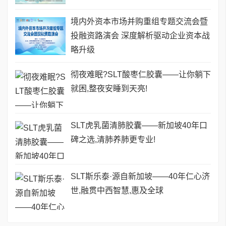
境内外资本市场并购重组专题交流会暨
投融资路演会 深度解析驱动企业资本战
略升级
彻夜难眠?SLT酸枣仁胶囊——让你躺下
就困,整夜安睡到天亮!
SLT虎乳菌清肺胶囊——新加坡40年口
碑之选,清肺养肺更专业!
SLT斯乐泰·源自新加坡——40年仁心济
世,融贯中西智慧,惠及全球