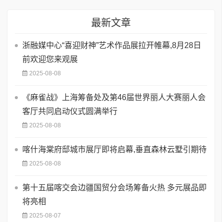
最新文章
浙融媒中心“喜迎财神”艺术作品展拉开帷幕,8月28日
前欢迎您来观展
2025-08-08
《麻雀战》上海筹备处及第46届世界丽人大赛丽人会
客厅共同启动仪式圆满举行
2025-08-08
喀什海棠府邸城市展厅即将启幕,垂直森林云墅引期待
2025-08-08
第十五届喀交会边疆国贸分会场筹备火热 多元展品即
将亮相
2025-08-07