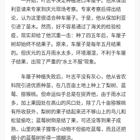
一开始，叶志平决定种植进口车厘子。他从保加
利亚请来专家到庆元现场考察。专家考察后得出结
论，认为这里很适合种车厘子。于是，他从保加利亚
引进了苗木。然而，好不容易通过了海关的检验检
疫，现实却给了他沉重一击：种了四五年后，车厘子
树却始终不结果子。原来，车厘子是每年五月结果
的。但庆元的五月雨水太多，环境潮湿，不利于车厘
子结果，出现了严重的“水土不服”现象。
车厘子种植失败后，叶志平没有灰心，他从省农
科院引进优质种苗，在几百亩土地上种上了梨树、蓝
莓、猕猴桃。但命运似乎总是在捉弄他，由于雨水过
多，加上果园处在高山的风口处，除了几十亩猕猴桃
有所收获外，梨树的果子结起来还不够山上的鸟儿和
松鼠偷吃；蓝莓树倒是结了果，可还没等到果子成
熟，山里的果子狸等小动物不但偷吃蓝莓，而且还把
细小的蓝莓树折得一塌糊涂。