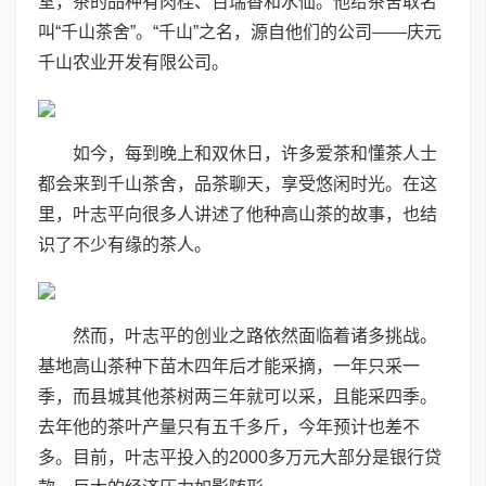
室，茶的品种有肉桂、百瑞香和水仙。他给茶舍取名
叫“千山茶舍”。“千山”之名，源自他们的公司——庆元
千山农业开发有限公司。
如今，每到晚上和双休日，许多爱茶和懂茶人士
都会来到千山茶舍，品茶聊天，享受悠闲时光。在这
里，叶志平向很多人讲述了他种高山茶的故事，也结
识了不少有缘的茶人。
然而，叶志平的创业之路依然面临着诸多挑战。
基地高山茶种下苗木四年后才能采摘，一年只采一
季，而县城其他茶树两三年就可以采，且能采四季。
去年他的茶叶产量只有五千多斤，今年预计也差不
多。目前，叶志平投入的2000多万元大部分是银行贷