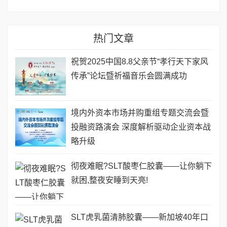
热门文章
祝贺2025中国8.8父亲节“孝行天下家风
传承”论坛暨祈福音乐会圆满成功
境内外资本市场并购重组专题交流会暨
投融资路演会 深度解析驱动企业资本战
略升级
彻夜难眠?SLT酸枣仁胶囊——让你躺下
就困,整夜安睡到天亮!
SLT虎乳菌清肺胶囊——新加坡40年口