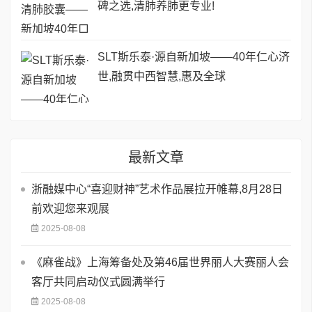
碑之选,清肺养肺更专业!
SLT斯乐泰·源自新加坡——40年仁心济
世,融贯中西智慧,惠及全球
最新文章
浙融媒中心“喜迎财神”艺术作品展拉开帷幕,8月28日
前欢迎您来观展
2025-08-08
《麻雀战》上海筹备处及第46届世界丽人大赛丽人会
客厅共同启动仪式圆满举行
2025-08-08