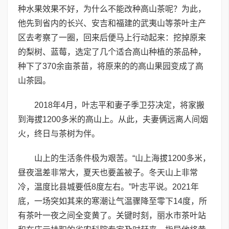
种水果效果不好，为什么不能改种高山茶呢？为此，
他先到省内的长兴、安吉和福建的武夷山等茶叶主产
区去考察了一圈，回来后便马上行动起来：挖掉原来
的梨树、蓝莓，选定了几个适合高山种植的茶品种，
种下了370余亩茶苗，将原来的的高山果园变成了高
山茶园。
2018年4月，叶志平和妻子季卫芬决定，将家搬
到海拔1200多米的高山上。从此，夫妻俩远离人间烟
火，终日与茶树为伴。
山上的生活条件极为艰苦。“山上海拔1200多米，
昼夜温差非常大，夏天也要盖被子。冬天山上非常
冷，温度比县城要低8度左右。”叶志平说。2021年
底，一场突如其来的寒潮让气温骤降至零下14度，所
有茶叶一夜之间全变黄了。关键时刻，丽水市茶叶站