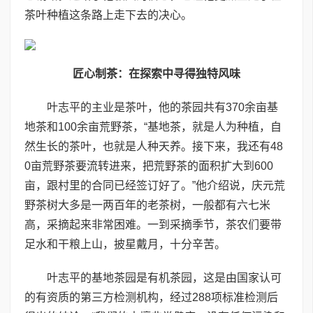
茶叶种植这条路上走下去的决心。
匠心制茶：在探索中寻得独特风味
叶志平的主业是茶叶，他的茶园共有370余亩基
地茶和100余亩荒野茶，“基地茶，就是人为种植，自
然生长的茶叶，也就是人种天养。接下来，我还有48
0亩荒野茶要流转进来，把荒野茶的面积扩大到600
亩，跟村里的合同已经签订好了。”他介绍说，庆元荒
野茶树大多是一两百年的老茶树，一般都有六七米
高，采摘起来非常困难。一到采摘季节，茶农们要带
足水和干粮上山，披星戴月，十分辛苦。
叶志平的基地茶园是有机茶园，这是由国家认可
的有资质的第三方检测机构，经过288项标准检测后