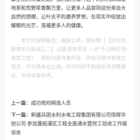
地茶和荒野茶香飘万里，让更多人品尝到这份来自大
自然的馈赠，让叶志平的康养梦想，在现实中绽放出
耀眼的光芒，造福更多人的健康。
本文内容转载自：晨报之声，原标题《【庆元荒
野茶系列报道之二】:从医者到茶农,一对“千山神侣”的
逐梦之旅》，版权归原作者所有，内容为原作者独立
观点，不代表本站立场。所涉内容不构成投资消费建
议，仅供读者参考。
上一篇：
成功规劝网逃人员
下一篇：
新疆兵团水利水电工程集团有限公司恒辉华
创公司 参加蓬船灌区工程全面通水暨完工验收工作座
谈会