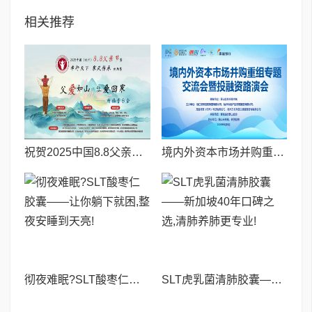
相关推荐
祝贺2025中国8.8父亲节“孝行天下家风传承”论坛暨祈福音乐会圆满成功
境内外资本市场并购重组专题交流会暨投融资路演会 深度解析驱动企业资本战略升级
彻夜难眠?SLT酸枣仁胶囊——让你躺下就困,整夜安睡到天亮!
SLT虎乳菌清肺胶囊——新加坡40年口碑之选,清肺养肺更专业!