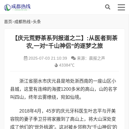
首页
>
成都热线
>
头条
【庆元荒野茶系列报道之二】:从医者到茶
农,一对“千山神侣”的逐梦之旅
2025-07-03 21:10:39
来源：晨报之声
43384℃
浙江省丽水市庆元县是地处浙西南的一座山区小
县城，这里有连绵的海拔
1200
多米的高山，山的名字
叫四山，终年云雾缭绕，宛如仙境。
2018年4月，45岁的庆元牙科医生叶志平与开美
容院的妻子季卫芬将家搬到了高山上，将大山深处变
成了他们的“世外桃源”。这对被乡邻称为“千山神侣”的