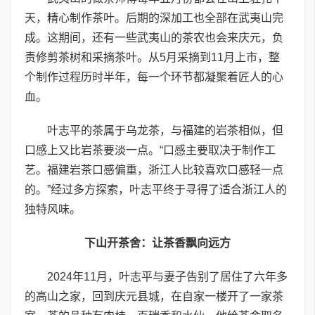
天，精心制作茶叶。后期的深加工也全部在武夷山完
成。这期间，还有一些武夷山的茶农也会来庆元，负
责修剪茶树和采摘茶叶。从5月采摘到11月上市，整
个制作过程历时半年，每一个环节都凝聚着匠人的心
血。
叶志平的茶属于乌龙茶，与福建的岩茶相似，但
口感上又比岩茶要淡一点。“口感主要取决于制作工
艺。福建岩茶口感偏重，浙江人比较喜欢口感轻一点
的。”经过多方探索，叶志平终于寻得了适合浙江人的
独特风味。
下山开茶舍：让茶香飘向远方
2024年11月，叶志平与妻子告别了居住了六年多
的高山之家，回到庆元县城，在自家一楼开了一家茶