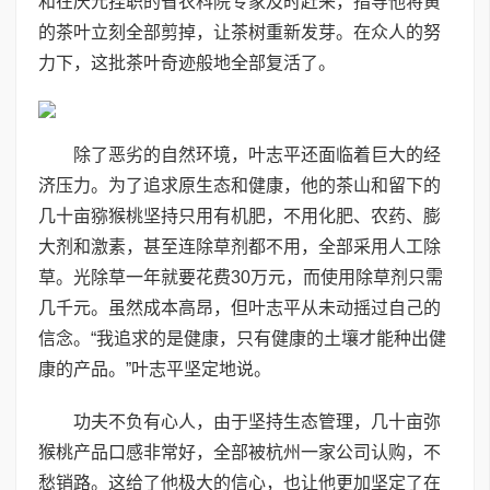
和在庆元挂职的省农科院专家及时赶来，指导他将黄
的茶叶立刻全部剪掉，让茶树重新发芽。在众人的努
力下，这批茶叶奇迹般地全部复活了。
除了恶劣的自然环境，叶志平还面临着巨大的经
济压力。为了追求原生态和健康，他的茶山和留下的
几十亩猕猴桃坚持只用有机肥，不用化肥、农药、膨
大剂和激素，甚至连除草剂都不用，全部采用人工除
草。光除草一年就要花费30万元，而使用除草剂只需
几千元。虽然成本高昂，但叶志平从未动摇过自己的
信念。“我追求的是健康，只有健康的土壤才能种出健
康的产品。”叶志平坚定地说。
功夫不负有心人，由于坚持生态管理，几十亩弥
猴桃产品口感非常好，全部被杭州一家公司认购，不
愁销路。这给了他极大的信心，也让他更加坚定了在