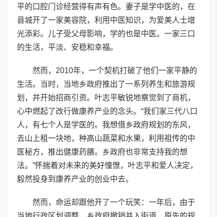
平的口腔门诊经营得有声有色。妻子是学中医的，在
县城开了一家美容院，利用中医知识，为爱美人士增
光添彩。儿子受父母影响，学的也是中医。一家三口
的生活，平淡、安稳和幸福。
然而，2010年，一个契机打破了他们一家平静的
生活。当时，当地乡政府推出了一系列养生和旅游规
划，并开始招商引资。叶志平敏锐地察觉到了商机，
心中燃起了改行做康养产业的念头。“我们家三代八口
人，有七个人是学医的。我想借乡政府规划的东风，
去山上租一块地，种高山蔬菜和水果，利用祖传的中
医秘方，推出健康药膳。乡政府也非常支持我的想
法。”怀揣着对未来的美好憧憬，叶志平和爱人决定，
毅然投身到康养产业的创业中去。
然而，命运却跟他开了一个玩笑：一年后，由于
当地行政区划调整，乡政府撤销并入街道，原先的规