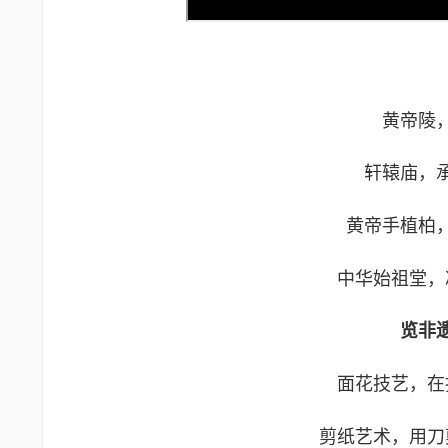
黄帝陵
轩辕庙，
黄帝手植柏
中华始祖堂，
览非
面花技艺，在
剪纸艺术，用刀