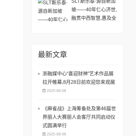
SLT斯乐泰·源自新加
坡——40年仁心济世,
融贯中西智慧,惠及全
球
最新文章
浙融媒中心“喜迎财神”艺术作品展
拉开帷幕,8月28日前欢迎您来观展
2025-08-08
《麻雀战》上海筹备处及第46届世
界丽人大赛丽人会客厅共同启动仪
式圆满举行
2025-08-08