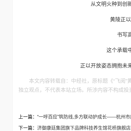
从文明火种到创
黄陵正以
书写
这个承载
正以开放姿态拥抱未
本文内容转载自：中经社，原标题《“飞阅”
独立观点，不代表本站立场。所涉内容不构成投
上一篇：
“一呼百应”筑防线,多方联动护成长——杭州
下一篇：
济御康廷集团旗下品牌科技养生馆花桥旗舰店