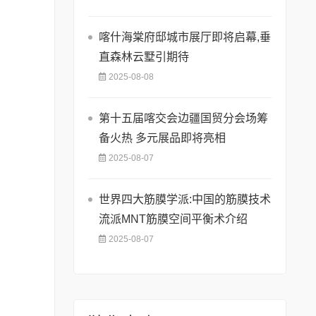
喀什海棠府邸城市展厅即将启幕,垂
直森林云墅引期待
2025-08-08
第十五届喀交会边疆国贸分会场筹
备火热 多元展品即将亮相
2025-08-07
世界四大筋膜学派:中国的筋膜技术
流派MNT筋膜空间平衡术介绍
2025-08-07