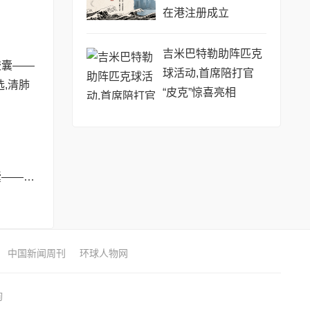
在港注册成立
吉米巴特勒助阵匹克
球活动,首席陪打官
“皮克”惊喜亮相
SLT虎乳菌清肺胶囊——新加坡40年口碑之选,清肺养肺更专业!
中国新闻周刊
环球人物网
询