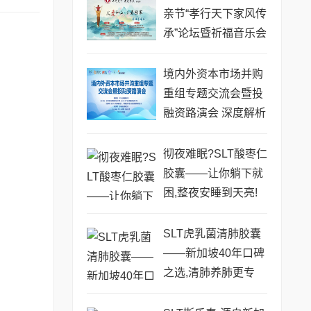
亲节“孝行天下家风传
承”论坛暨祈福音乐会
圆满成功
境内外资本市场并购
重组专题交流会暨投
融资路演会 深度解析
驱动企业资本战略升
级
彻夜难眠?SLT酸枣仁
胶囊——让你躺下就
困,整夜安睡到天亮!
SLT虎乳菌清肺胶囊
——新加坡40年口碑
之选,清肺养肺更专
业!