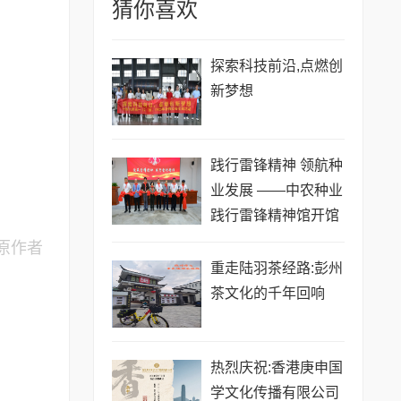
猜你喜欢
探索科技前沿,点燃创
新梦想
践行雷锋精神 领航种
业发展 ——中农种业
践行雷锋精神馆开馆
启新程
原作者
重走陆羽茶经路:彭州
茶文化的千年回响
热烈庆祝:香港庚申国
学文化传播有限公司