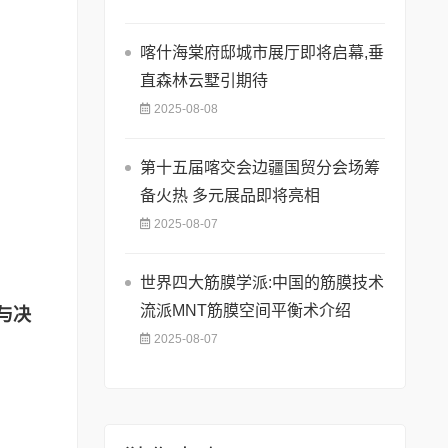
喀什海棠府邸城市展厅即将启幕,垂
直森林云墅引期待
2025-08-08
第十五届喀交会边疆国贸分会场筹
备火热 多元展品即将亮相
2025-08-07
世界四大筋膜学派:中国的筋膜技术
流派MNT筋膜空间平衡术介绍
与决
2025-08-07