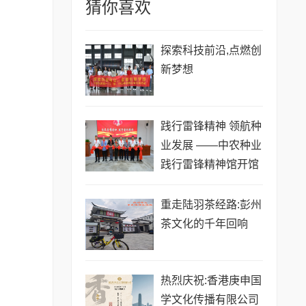
猜你喜欢
探索科技前沿,点燃创
新梦想
践行雷锋精神 领航种
业发展 ——中农种业
践行雷锋精神馆开馆
启新程
重走陆羽茶经路:彭州
茶文化的千年回响
热烈庆祝:香港庚申国
学文化传播有限公司