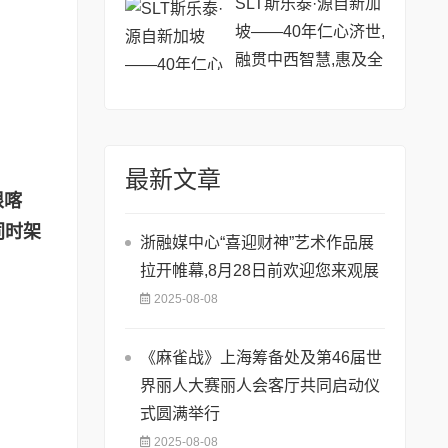
SLT斯乐泰·源自新加
坡——40年仁心济世,
融贯中西智慧,惠及全
球
最新文章
根喀
同时架
浙融媒中心“喜迎财神”艺术作品展
拉开帷幕,8月28日前欢迎您来观展
2025-08-08
《麻雀战》上海筹备处及第46届世
界丽人大赛丽人会客厅共同启动仪
式圆满举行
2025-08-08