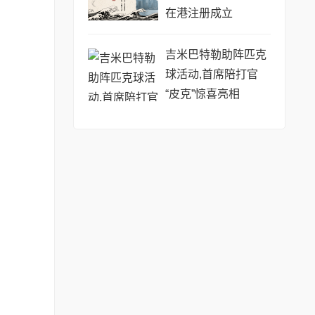
在港注册成立
吉米巴特勒助阵匹克
球活动,首席陪打官
“皮克”惊喜亮相