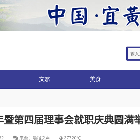
文旅
美食
年暨第四届理事会就职庆典圆满
32
来源：晨报之声
37720℃