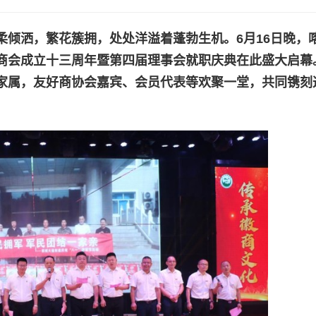
柔倾洒，繁花簇拥，处处洋溢着蓬勃生机。
6
月
16
日晚，
商会成立十三周年暨第四届理事会就职庆典在此盛大启幕
家属，友好商协会嘉宾、会员代表等欢聚一堂，共同镌刻