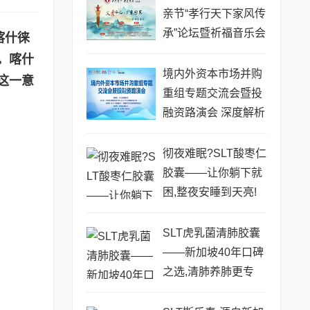
亲节“孝行天下家风传
承”论坛暨祈福音乐会
喀什徕
圆满成功
。喀什
境内外资本市场并购
这一意
重组专题交流会暨投
融资路演会 深度解析
驱动企业资本战略升
级
彻夜难眠?SLT酸枣仁
胶囊——让你躺下就
困,整夜安睡到天亮!
SLT虎乳菌清肺胶囊
——新加坡40年口碑
之选,清肺养肺更专
业!