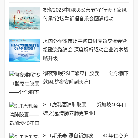
祝贺2025中国8.8父亲节“孝行天下家风
传承”论坛暨祈福音乐会圆满成功
境内外资本市场并购重组专题交流会暨
投融资路演会 深度解析驱动企业资本战
略升级
彻夜难眠?SLT酸枣仁胶囊——让你躺下
就困,整夜安睡到天亮!
SLT虎乳菌清肺胶囊——新加坡40年口
碑之选,清肺养肺更专业!
SLT斯乐泰·源自新加坡——40年仁心济