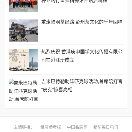
种业践行雷锋精神馆开馆启新程
重走陆羽茶经路:彭州茶文化的千年回响
热烈庆祝:香港庚申国学文化传播有限公
司在港注册成立
吉米巴特勒助阵匹克球活动,首席陪打官
“皮克”惊喜亮相
友情链接：
经济参考报
中国名牌网
新华每日电讯