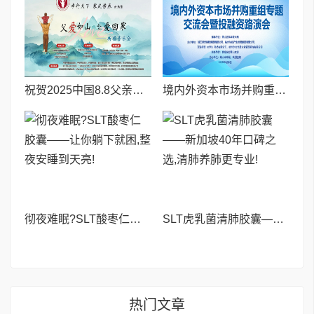
祝贺2025中国8.8父亲节“孝行天下家风传承”论坛暨祈福音乐会圆满成功
境内外资本市场并购重组专题交流会暨投融资路演会 深度解析驱动企业资本战略升级
彻夜难眠?SLT酸枣仁胶囊——让你躺下就困,整夜安睡到天亮!
SLT虎乳菌清肺胶囊——新加坡40年口碑之选,清肺养肺更专业!
热门文章