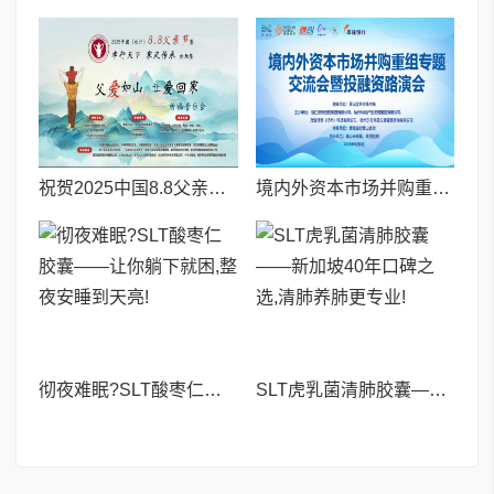
祝贺2025中国8.8父亲节“孝行天下家风传承”论坛暨祈福音乐会圆满成功
境内外资本市场并购重组专题交流会暨投融资路演会 深度解析驱动企业资本战略升级
彻夜难眠?SLT酸枣仁胶囊——让你躺下就困,整夜安睡到天亮!
SLT虎乳菌清肺胶囊——新加坡40年口碑之选,清肺养肺更专业!