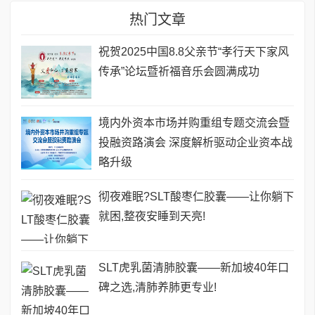
热门文章
祝贺2025中国8.8父亲节“孝行天下家风
传承”论坛暨祈福音乐会圆满成功
境内外资本市场并购重组专题交流会暨
投融资路演会 深度解析驱动企业资本战
略升级
彻夜难眠?SLT酸枣仁胶囊——让你躺下
就困,整夜安睡到天亮!
SLT虎乳菌清肺胶囊——新加坡40年口
碑之选,清肺养肺更专业!