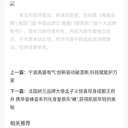
本文内容转载自：新浪网家居，原标题《雅晟品
牌 | 高层门窗 中国品牌日 雅晟门窗荣获门窗十大品牌
称号》，版权归原作者所有，内容为原作者独立观
点，不代表本站立场。所涉内容不构成投资消费建
议，仅供读者参考。
上一篇：
宁波高盛电气:创新驱动破垄断,科技赋能护万
家
下一篇：
法国娇兰品牌大使孟子义惊喜现身成都王府
井 携帝皇蜂姿系列化身复原先“蜂”,获得肌肤年轻的奥
秘
相关推荐