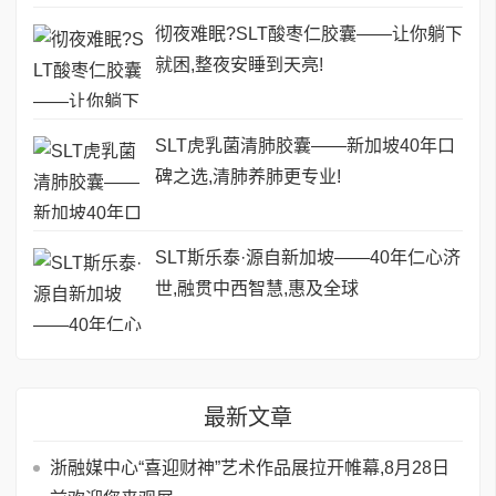
彻夜难眠?SLT酸枣仁胶囊——让你躺下
就困,整夜安睡到天亮!
SLT虎乳菌清肺胶囊——新加坡40年口
碑之选,清肺养肺更专业!
SLT斯乐泰·源自新加坡——40年仁心济
世,融贯中西智慧,惠及全球
最新文章
浙融媒中心“喜迎财神”艺术作品展拉开帷幕,8月28日