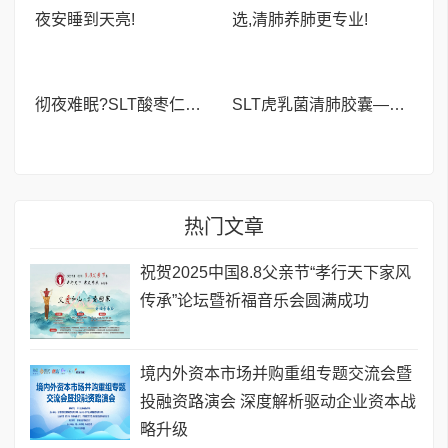
彻夜难眠?SLT酸枣仁胶囊——让你躺下就困,整夜安睡到天亮!
SLT虎乳菌清肺胶囊——新加坡40年口碑之选,清肺养肺更专业!
热门文章
祝贺2025中国8.8父亲节“孝行天下家风
传承”论坛暨祈福音乐会圆满成功
境内外资本市场并购重组专题交流会暨
投融资路演会 深度解析驱动企业资本战
略升级