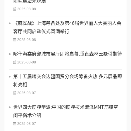
前欢迎您来观展
2025-08-08
《麻雀战》上海筹备处及第46届世界丽人大赛丽人会
客厅共同启动仪式圆满举行
2025-08-08
喀什海棠府邸城市展厅即将启幕,垂直森林云墅引期待
2025-08-08
第十五届喀交会边疆国贸分会场筹备火热 多元展品即
将亮相
2025-08-07
世界四大筋膜学派:中国的筋膜技术流派MNT筋膜空
间平衡术介绍
2025-08-07