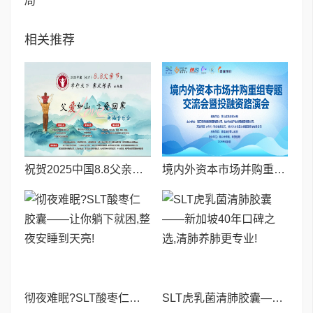
局
相关推荐
祝贺2025中国8.8父亲节“孝行天下家风传承”论坛暨祈福音乐会圆满成功
境内外资本市场并购重组专题交流会暨投融资路演会 深度解析驱动企业资本战略升级
彻夜难眠?SLT酸枣仁胶囊——让你躺下就困,整夜安睡到天亮!
SLT虎乳菌清肺胶囊——新加坡40年口碑之选,清肺养肺更专业!