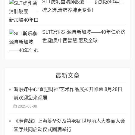
SLT虎乳菌清肺胶囊——新加坡40年口
碑之选,清肺养肺更专业!
SLT斯乐泰·源自新加坡——40年仁心济
世,融贯中西智慧,惠及全球
最新文章
浙融媒中心“喜迎财神”艺术作品展拉开帷幕,8月28日
前欢迎您来观展
2025-08-08
《麻雀战》上海筹备处及第46届世界丽人大赛丽人会
客厅共同启动仪式圆满举行