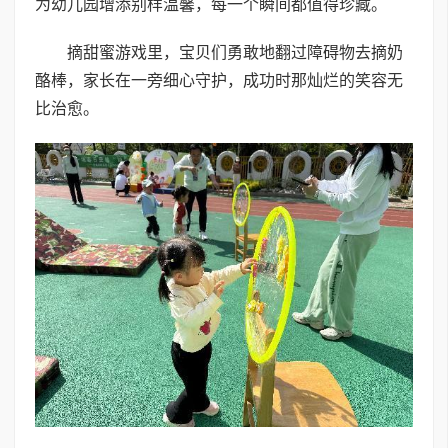
为幼儿园增添别样温馨，每一个瞬间都值得珍藏。
摘甜蜜游戏里，宝贝们勇敢地翻过障碍物去摘奶
酪棒，家长在一旁细心守护，成功时那灿烂的笑容无
比治愈。