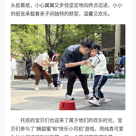
头抵着纸，小心翼翼又步伐坚定地向终点迈进，小小
的纸张承载着亲子间独特的默契，温馨又欢乐。
托班的宝贝们也迎来了属于他们的欢乐时光，宝
贝们参与了“摘甜蜜”和“快乐小司机”游戏，用纯真可爱